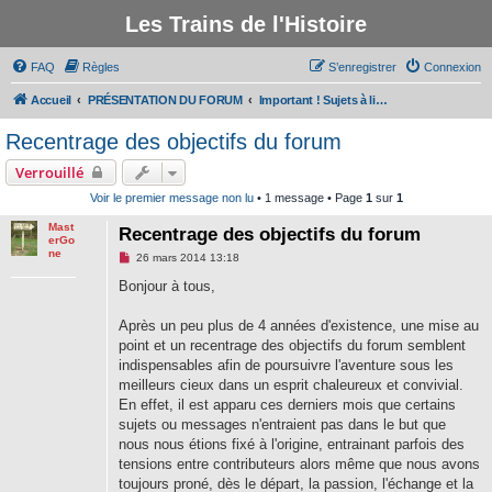
Les Trains de l'Histoire
FAQ
Règles
S’enregistrer
Connexion
Accueil
PRÉSENTATION DU FORUM
Important ! Sujets à lire avant de participer au forum
Recentrage des objectifs du forum
Verrouillé
Voir le premier message non lu
• 1 message • Page
1
sur
1
Mast
Recentrage des objectifs du forum
erGo
ne
M
26 mars 2014 13:18
e
s
Bonjour à tous,
s
a
g
Après un peu plus de 4 années d'existence, une mise au
e
point et un recentrage des objectifs du forum semblent
n
o
indispensables afin de poursuivre l'aventure sous les
n
meilleurs cieux dans un esprit chaleureux et convivial.
l
u
En effet, il est apparu ces derniers mois que certains
sujets ou messages n'entraient pas dans le but que
nous nous étions fixé à l'origine, entrainant parfois des
tensions entre contributeurs alors même que nous avons
toujours proné, dès le départ, la passion, l'échange et la