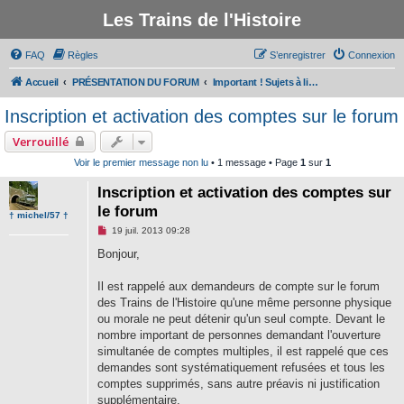
Les Trains de l'Histoire
FAQ
Règles
S’enregistrer
Connexion
Accueil
PRÉSENTATION DU FORUM
Important ! Sujets à lire avant de participer au forum
Inscription et activation des comptes sur le forum
Verrouillé
Voir le premier message non lu
• 1 message • Page
1
sur
1
Inscription et activation des comptes sur
le forum
† michel/57 †
M
19 juil. 2013 09:28
e
s
Bonjour,
s
a
g
Il est rappelé aux demandeurs de compte sur le forum
e
des Trains de l'Histoire qu'une même personne physique
n
o
ou morale ne peut détenir qu'un seul compte. Devant le
n
nombre important de personnes demandant l'ouverture
l
u
simultanée de comptes multiples, il est rappelé que ces
demandes sont systématiquement refusées et tous les
comptes supprimés, sans autre préavis ni justification
supplémentaire.