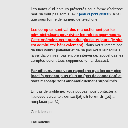
Les noms d'utilisateurs présentés sous forme d'adresse
mail ne sont pas admis (ex :
jean.dupont@sfr.fr
), ainsi
que sous forme de numéro de téléphone.
Les comptes sont validés manuellement par les
administrateurs pour éviter les robots spammeurs.
Cette opération peut prendre plusieurs jours (le site
est administré bénévolement)
. Nous vous remercions
de bien vouloir patienter et de ne pas vous réinscrire si
la validation n'est pas encore intervenue, auquel cas les
comptes seront tous supprimés (cf. ci-dessus).
Par ailleurs, nous vous rappelons que les comptes
inactifs pendant plus d'un an (pas de connexion) et
sans message sont automatiquement supprimés.
En cas de problème, vous pouvez nous contacter à
l'adresse suivante :
contact[at]tdh-forum.fr
([at] à
remplacer par @).
Cordialement
Les admins