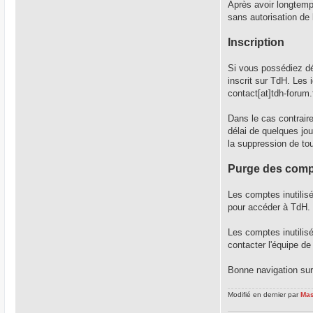
Après avoir longtemp
sans autorisation de
Inscription
Si vous possédiez d
inscrit sur TdH. Les
contact[at]tdh-forum.
Dans le cas contraire
délai de quelques jo
la suppression de to
Purge des com
Les comptes inutilis
pour accéder à TdH.
Les comptes inutilis
contacter l'équipe de
Bonne navigation sur
Modifié en dernier par
Ma