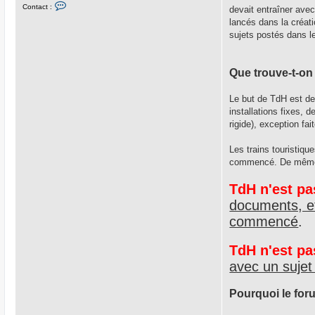
C
Contact :
u
devait entraîner avec
o
n
lancés dans la créat
t
sujets postés dans l
a
c
t
e
r
Que trouve-t-on
M
a
s
Le but de TdH est de 
t
installations fixes,
e
r
rigide), exception f
G
o
n
Les trains touristiqu
e
commencé. De même, 
TdH n'est pa
documents, et
commencé
.
TdH n'est pa
avec un sujet
Pourquoi le foru