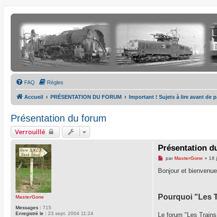
FAQ
Règles
Accueil
PRÉSENTATION DU FORUM
Important ! Sujets à lire avant de 
Présentation du forum
Verrouillé
Présentation d
M
par
MasterGone
»
18 
e
s
Bonjour et bienvenue
s
a
g
e
Pourquoi "Les Tr
MasterGone
n
o
Messages :
715
n
Enregistré le :
23 sept. 2004 11:24
Le forum "Les Trains
l