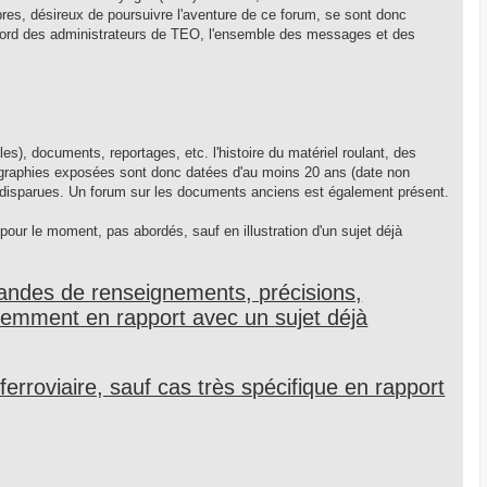
mbres, désireux de poursuivre l'aventure de ce forum, se sont donc
accord des administrateurs de TEO, l'ensemble des messages et des
es), documents, reportages, etc. l'histoire du matériel roulant, des
otographies exposées sont donc datées d'au moins 20 ans (date non
ons disparues. Un forum sur les documents anciens est également présent.
 pour le moment, pas abordés, sauf en illustration d'un sujet déjà
andes de renseignements, précisions,
idemment en rapport avec un sujet déjà
 ferroviaire, sauf cas très spécifique en rapport