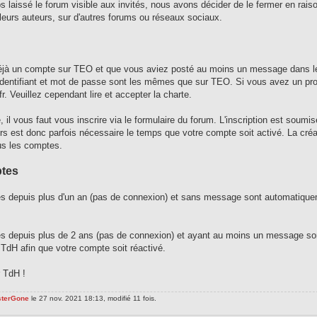
s laissé le forum visible aux invités, nous avons décider de le fermer en rais
 leurs auteurs, sur d'autres forums ou réseaux sociaux.
éjà un compte sur TEO et que vous aviez posté au moins un message dans le 
 identifiant et mot de passe sont les mêmes que sur TEO. Si vous avez un pr
fr. Veuillez cependant lire et accepter la charte.
, il vous faut vous inscrire via le formulaire du forum. L'inscription est soum
urs est donc parfois nécessaire le temps que votre compte soit activé. La cré
us les comptes.
ptes
és depuis plus d'un an (pas de connexion) et sans message sont automatiquem
és depuis plus de 2 ans (pas de connexion) et ayant au moins un message son
 TdH afin que votre compte soit réactivé.
 TdH !
sterGone
le 27 nov. 2021 18:13, modifié 11 fois.