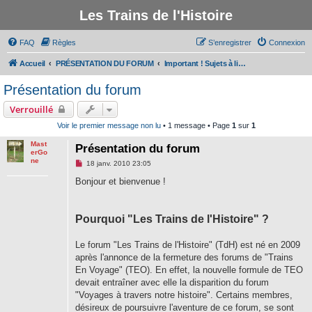
Les Trains de l'Histoire
FAQ
Règles
S’enregistrer
Connexion
Accueil
PRÉSENTATION DU FORUM
Important ! Sujets à lire avant de participer au forum
Présentation du forum
Verrouillé
Voir le premier message non lu
• 1 message • Page
1
sur
1
Mast
Présentation du forum
erGo
ne
M
18 janv. 2010 23:05
e
s
Bonjour et bienvenue !
s
a
g
e
Pourquoi "Les Trains de l'Histoire" ?
n
o
n
Le forum "Les Trains de l'Histoire" (TdH) est né en 2009
l
u
après l'annonce de la fermeture des forums de "Trains
En Voyage" (TEO). En effet, la nouvelle formule de TEO
devait entraîner avec elle la disparition du forum
"Voyages à travers notre histoire". Certains membres,
désireux de poursuivre l'aventure de ce forum, se sont