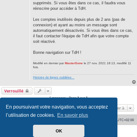
supprimés. Si vous êtes dans ce cas, il faudra vous
réinscrire pour accéder à TdH.
Les comptes inutilisés depuis plus de 2 ans (pas de
connexion) et ayant au moins un message sont
automatiquement désactivés. Si vous êtes dans ce cas,
il faut contacter l'équipe de TdH afin que votre compte
soit réactivé.
Bonne navigation sur TdH !
Modifié en dernier par
MasterGone
le 27 nov. 2021 18:13, modifié 11
fois.
Histoire de lignes oubliées...
Verrouillé
1 message • Page
1
sur
1
En poursuivant votre navigation, vous acceptez
Aller à
l’utilisation de cookies.
En savoir plus
Accueil
Supprimer les cookies
Heures au format
UTC+02:00
OK
Développé par
phpBB
® Forum Software © phpBB Limited
Traduit par
phpBB-fr.com