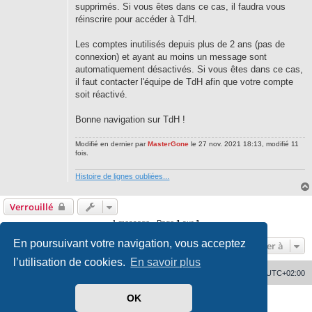
supprimés. Si vous êtes dans ce cas, il faudra vous
réinscrire pour accéder à TdH.
Les comptes inutilisés depuis plus de 2 ans (pas de
connexion) et ayant au moins un message sont
automatiquement désactivés. Si vous êtes dans ce cas,
il faut contacter l'équipe de TdH afin que votre compte
soit réactivé.
Bonne navigation sur TdH !
Modifié en dernier par
MasterGone
le 27 nov. 2021 18:13, modifié 11
fois.
Histoire de lignes oubliées...
Verrouillé
1 message • Page
1
sur
1
En poursuivant votre navigation, vous acceptez
Aller à
l’utilisation de cookies.
En savoir plus
Accueil
Supprimer les cookies
Heures au format
UTC+02:00
OK
Développé par
phpBB
® Forum Software © phpBB Limited
Traduit par
phpBB-fr.com