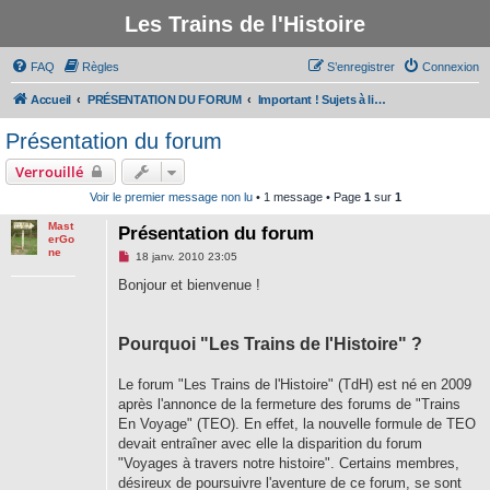
Les Trains de l'Histoire
FAQ
Règles
S’enregistrer
Connexion
Accueil
PRÉSENTATION DU FORUM
Important ! Sujets à lire avant de participer au forum
Présentation du forum
Verrouillé
Voir le premier message non lu
• 1 message • Page
1
sur
1
Mast
Présentation du forum
erGo
ne
M
18 janv. 2010 23:05
e
s
Bonjour et bienvenue !
s
a
g
e
Pourquoi "Les Trains de l'Histoire" ?
n
o
n
Le forum "Les Trains de l'Histoire" (TdH) est né en 2009
l
u
après l'annonce de la fermeture des forums de "Trains
En Voyage" (TEO). En effet, la nouvelle formule de TEO
devait entraîner avec elle la disparition du forum
"Voyages à travers notre histoire". Certains membres,
désireux de poursuivre l'aventure de ce forum, se sont