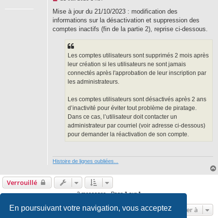
e
s
Mise à jour du 21/10/2023 : modification des
s
informations sur la désactivation et suppression des
a
g
comptes inactifs (fin de la partie 2), reprise ci-dessous.
e
n
o
n
Les comptes utilisateurs sont supprimés 2 mois après
l
u
leur création si les utilisateurs ne sont jamais
connectés après l'approbation de leur inscription par
les administrateurs.
Les comptes utilisateurs sont désactivés après 2 ans
d’inactivité pour éviter tout problème de piratage.
Dans ce cas, l’utilisateur doit contacter un
administrateur par courriel (voir adresse ci-dessous)
pour demander la réactivation de son compte.
Histoire de lignes oubliées...
Verrouillé
2 messages • Page
1
sur
1
En poursuivant votre navigation, vous acceptez
Aller à