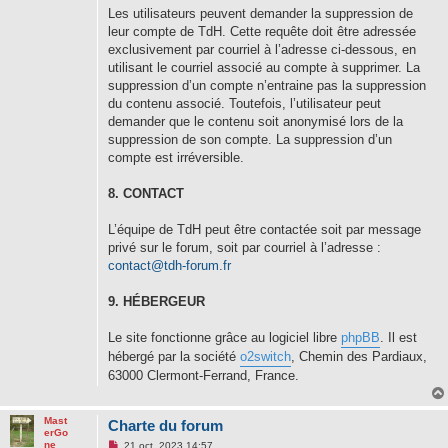
Les utilisateurs peuvent demander la suppression de
leur compte de TdH. Cette requête doit être adressée
exclusivement par courriel à l’adresse ci-dessous, en
utilisant le courriel associé au compte à supprimer. La
suppression d’un compte n’entraine pas la suppression
du contenu associé. Toutefois, l’utilisateur peut
demander que le contenu soit anonymisé lors de la
suppression de son compte. La suppression d’un
compte est irréversible.
8. CONTACT
L’équipe de TdH peut être contactée soit par message
privé sur le forum, soit par courriel à l’adresse :
contact@tdh-forum.fr
9. HÉBERGEUR
Le site fonctionne grâce au logiciel libre
phpBB
. Il est
hébergé par la société
o2switch
, Chemin des Pardiaux,
63000 Clermont-Ferrand, France.
Mast
Charte du forum
erGo
M
ne
21 oct. 2023 14:57