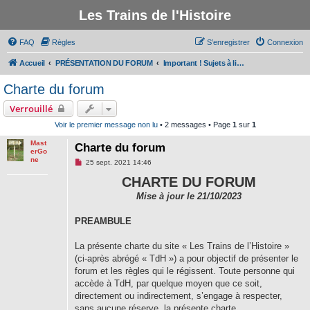
Les Trains de l'Histoire
FAQ
Règles
S’enregistrer
Connexion
Accueil
PRÉSENTATION DU FORUM
Important ! Sujets à lire avant de participer au forum
Charte du forum
Verrouillé
Voir le premier message non lu
• 2 messages • Page
1
sur
1
Mast
Charte du forum
erGo
ne
M
25 sept. 2021 14:46
e
s
CHARTE DU FORUM
s
a
Mise à jour le 21/10/2023
g
e
PREAMBULE
n
o
n
La présente charte du site « Les Trains de l’Histoire »
l
u
(ci-après abrégé « TdH ») a pour objectif de présenter le
forum et les règles qui le régissent. Toute personne qui
accède à TdH, par quelque moyen que ce soit,
directement ou indirectement, s’engage à respecter,
sans aucune réserve, la présente charte.