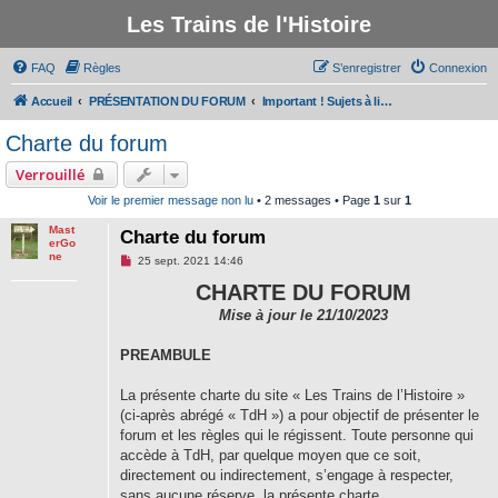
Les Trains de l'Histoire
FAQ
Règles
S’enregistrer
Connexion
Accueil
PRÉSENTATION DU FORUM
Important ! Sujets à lire avant de participer au forum
Charte du forum
Verrouillé
Voir le premier message non lu
• 2 messages • Page
1
sur
1
Mast
Charte du forum
erGo
ne
M
25 sept. 2021 14:46
e
s
CHARTE DU FORUM
s
a
Mise à jour le 21/10/2023
g
e
PREAMBULE
n
o
n
La présente charte du site « Les Trains de l’Histoire »
l
u
(ci-après abrégé « TdH ») a pour objectif de présenter le
forum et les règles qui le régissent. Toute personne qui
accède à TdH, par quelque moyen que ce soit,
directement ou indirectement, s’engage à respecter,
sans aucune réserve, la présente charte.