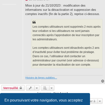
e
s
Mise à jour du 21/10/2023 : modification des
s
informations sur la désactivation et suppression des
a
g
comptes inactifs (fin de la partie 2), reprise ci-dessous.
e
n
o
n
Les comptes utilisateurs sont supprimés 2 mois après
l
u
leur création si les utilisateurs ne sont jamais
connectés après l'approbation de leur inscription par
les administrateurs.
Les comptes utilisateurs sont désactivés après 2 ans
d’inactivité pour éviter tout problème de piratage.
Dans ce cas, l’utilisateur doit contacter un
administrateur par courriel (voir adresse ci-dessous)
pour demander la réactivation de son compte.
Histoire de lignes oubliées...
Verrouillé
2 messages • Page
1
sur
1
En poursuivant votre navigation, vous acceptez
Aller à