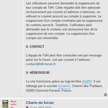
Les utilisateurs peuvent demander la suppression de
leur compte de TdH. Cette requête doit être adressée
exclusivement par courriel à l’adresse ci-dessous, en
utilisant le courriel associé au compte à supprimer. La
suppression d’un compte n’entraine pas la suppression
du contenu associé. Toutefois, l’utilisateur peut
demander que le contenu soit anonymisé lors de la
suppression de son compte. La suppression d’un
compte est irréversible.
8. CONTACT
L’équipe de TdH peut être contactée soit par message
privé sur le forum, soit par courriel à l’adresse :
contact@tdh-forum.fr
9. HÉBERGEUR
Le site fonctionne grâce au logiciel libre
phpBB
. Il est
hébergé par la société
o2switch
, Chemin des Pardiaux,
63000 Clermont-Ferrand, France.
Mast
Charte du forum
erGo
M
ne
21 oct. 2023 14:57