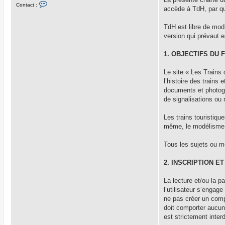
C
Contact :
u
o
accède à TdH, par qu
n
t
a
TdH est libre de modi
c
version qui prévaut e
t
e
r
1. OBJECTIFS DU
M
a
s
Le site « Les Trains 
t
e
l’histoire des trains
r
documents et photogr
G
o
de signalisations ou
n
e
Les trains touristiqu
même, le modélisme 
Tous les sujets ou me
2. INSCRIPTION E
La lecture et/ou la p
l’utilisateur s’engag
ne pas créer un compt
doit comporter aucune
est strictement interd