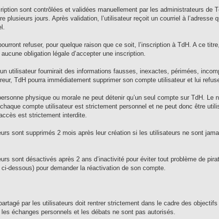
iption sont contrôlées et validées manuellement par les administrateurs de 
 plusieurs jours. Après validation, l’utilisateur reçoit un courriel à l’adresse 
l.
ourront refuser, pour quelque raison que ce soit, l’inscription à TdH. A ce tit
 aucune obligation légale d’accepter une inscription.
un utilisateur fournirait des informations fausses, inexactes, périmées, inco
rreur, TdH pourra immédiatement supprimer son compte utilisateur et lui refuse
rsonne physique ou morale ne peut détenir qu’un seul compte sur TdH. Le non
aque compte utilisateur est strictement personnel et ne peut donc être utili
’accès est strictement interdite.
urs sont supprimés 2 mois après leur création si les utilisateurs ne sont jamai
urs sont désactivés après 2 ans d’inactivité pour éviter tout problème de pirat
se ci-dessous) pour demander la réactivation de son compte.
artagé par les utilisateurs doit rentrer strictement dans le cadre des objectif
 les échanges personnels et les débats ne sont pas autorisés.