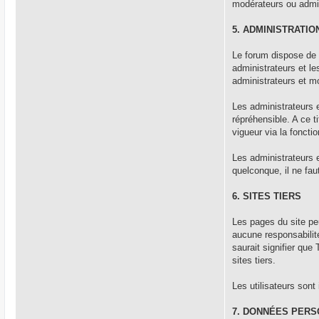
modérateurs ou admi
5. ADMINISTRATIO
Le forum dispose de 
administrateurs et l
administrateurs et mo
Les administrateurs 
répréhensible. A ce t
vigueur via la fonct
Les administrateurs 
quelconque, il ne fau
6. SITES TIERS
Les pages du site pe
aucune responsabilit
saurait signifier qu
sites tiers.
Les utilisateurs sont
7. DONNÉES PER