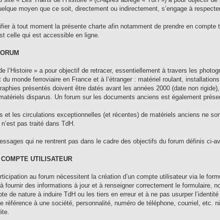
elque moyen que ce soit, directement ou indirectement, s’engage à respecter
fier à tout moment la présente charte afin notamment de prendre en compte tout
st celle qui est accessible en ligne.
 FORUM
de l’Histoire » a pour objectif de retracer, essentiellement à travers les phot
 et du monde ferroviaire en France et à l’étranger : matériel roulant, installati
aphies présentés doivent être datés avant les années 2000 (date non rigide), 
 matériels disparus. Un forum sur les documents anciens est également prése
es et les circulations exceptionnelles (et récentes) de matériels anciens ne s
n’est pas traité dans TdH.
ssages qui ne rentrent pas dans le cadre des objectifs du forum définis ci-av
T COMPTE UTILISATEUR
articipation au forum nécessitent la création d’un compte utilisateur via le form
e à fournir des informations à jour et à renseigner correctement le formulaire, 
e de nature à induire TdH ou les tiers en erreur et à ne pas usurper l’identi
 référence à une société, personnalité, numéro de téléphone, courriel, etc. ni
ite.