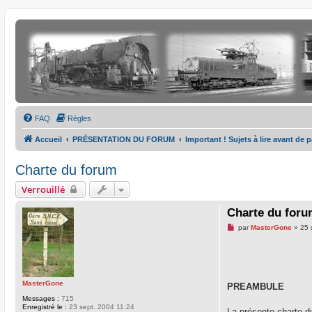
FAQ
Règles
Accueil
PRÉSENTATION DU FORUM
Important ! Sujets à lire avant de 
Charte du forum
Verrouillé
Charte du for
M
par
MasterGone
»
25 
e
s
s
a
g
e
MasterGone
PREAMBULE
n
o
Messages :
715
n
Enregistré le :
23 sept. 2004 11:24
La présente charte du
l