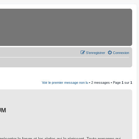
S’enregistrer
Connexion
Voir le premier message non lu
• 2 messages • Page
1
sur
1
UM
 présenter le forum et les règles qui le régissent. Toute personne qui