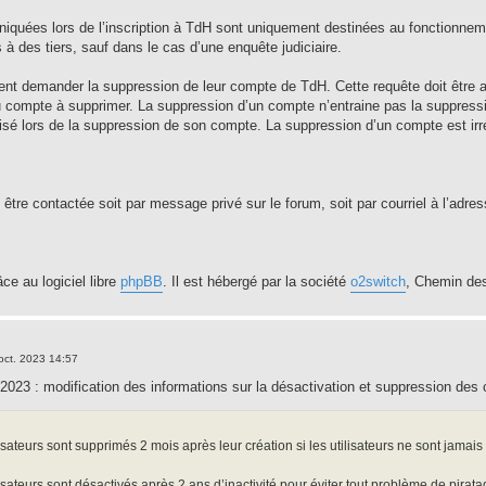
uées lors de l’inscription à TdH sont uniquement destinées au fonctionnement
à des tiers, sauf dans le cas d’une enquête judiciaire.
vent demander la suppression de leur compte de TdH. Cette requête doit être a
au compte à supprimer. La suppression d’un compte n’entraine pas la suppressi
sé lors de la suppression de son compte. La suppression d’un compte est irr
être contactée soit par message privé sur le forum, soit par courriel à l’adre
âce au logiciel libre
phpBB
. Il est hébergé par la société
o2switch
, Chemin des
oct. 2023 14:57
2023 : modification des informations sur la désactivation et suppression des co
sateurs sont supprimés 2 mois après leur création si les utilisateurs ne sont jamais
sateurs sont désactivés après 2 ans d’inactivité pour éviter tout problème de piratag