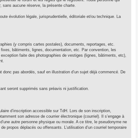
, sans aucune réserve, la présente charte.
e évolution légale, jurisprudentielle, éditoriale et/ou technique. La
ographies (y compris cartes postales), documents, reportages, etc.
ons fixes, bâtiments, lignes, documentation, etc. Par convention, les
exception faite des photographies de vestiges (lignes, bâtiments, etc),
nt.
ont donc pas abordés, sauf en illustration d’un sujet déjà commencé. De
ant seront supprimés sans préavis ni justification.
ulaire d’inscription accessible sur TdH. Lors de son inscription,
notamment son adresse de courrier électronique (courriel). Il s’engage à
té d’une autre personne physique ou morale. A ce titre, le pseudonyme ne
 de propos déplacés ou offensants. L’utilisation d’un courriel temporaire