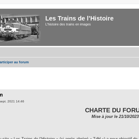
Les Trains de l'Histoire
L'histoire des trains en images
participer au forum
um
sept. 2021 14:46
CHARTE DU FOR
Mise à jour le 21/10/2023
 site « Les Trains de l’Histoire » (ci-après abrégé « TdH ») a pour objectif de