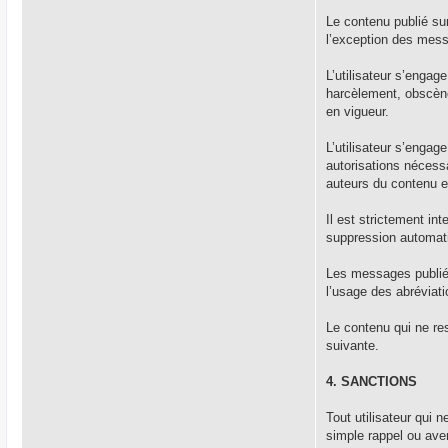
Le contenu publié su
l’exception des mes
L’utilisateur s’engag
harcèlement, obscène,
en vigueur.
L’utilisateur s’engag
autorisations nécessai
auteurs du contenu e
Il est strictement in
suppression automati
Les messages publiés 
l’usage des abréviati
Le contenu qui ne re
suivante.
4. SANCTIONS
Tout utilisateur qui 
simple rappel ou aver