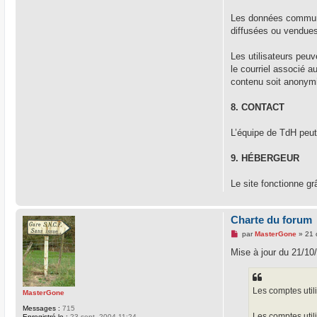
Les données communiq
diffusées ou vendues 
Les utilisateurs peu
le courriel associé 
contenu soit anonymi
8. CONTACT
L’équipe de TdH peut 
9. HÉBERGEUR
Le site fonctionne gr
Charte du forum
M
par
MasterGone
»
21 
e
s
Mise à jour du 21/10/
s
a
g
e
Les comptes utili
n
MasterGone
o
Messages :
715
n
Les comptes utili
Enregistré le :
23 sept. 2004 11:24