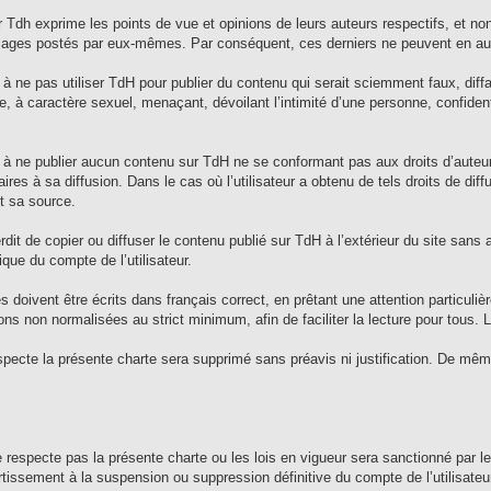
r Tdh exprime les points de vue et opinions de leurs auteurs respectifs, et 
sages postés par eux-mêmes. Par conséquent, ces derniers ne peuvent en au
e à ne pas utiliser TdH pour publier du contenu qui serait sciemment faux, diffa
 à caractère sexuel, menaçant, dévoilant l’intimité d’une personne, confidenti
e à ne publier aucun contenu sur TdH ne se conformant pas aux droits d’auteur
res à sa diffusion. Dans le cas où l’utilisateur a obtenu de tels droits de diffu
t sa source.
terdit de copier ou diffuser le contenu publié sur TdH à l’extérieur du site sans
que du compte de l’utilisateur.
doivent être écrits dans français correct, en prêtant une attention particulière
ons non normalisées au strict minimum, afin de faciliter la lecture pour tous
specte la présente charte sera supprimé sans préavis ni justification. De mê
ne respecte pas la présente charte ou les lois en vigueur sera sanctionné par 
tissement à la suspension ou suppression définitive du compte de l’utilisateur