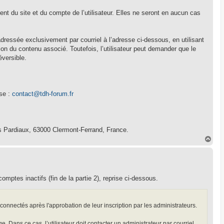
 du site et du compte de l’utilisateur. Elles ne seront en aucun cas
dressée exclusivement par courriel à l’adresse ci-dessous, en utilisant
on du contenu associé. Toutefois, l’utilisateur peut demander que le
éversible.
sse :
contact@tdh-forum.fr
 Pardiaux, 63000 Clermont-Ferrand, France.
H
a
u
t
mptes inactifs (fin de la partie 2), reprise ci-dessous.
 connectés après l'approbation de leur inscription par les administrateurs.
e. Dans ce cas, l’utilisateur doit contacter un administrateur par courriel