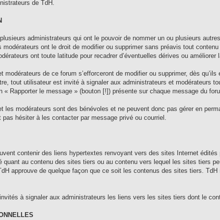
nistrateurs de TdH.
N
plusieurs administrateurs qui ont le pouvoir de nommer un ou plusieurs autres
es modérateurs ont le droit de modifier ou supprimer sans préavis tout contenu
dérateurs ont toute latitude pour recadrer d’éventuelles dérives ou améliorer la
et modérateurs de ce forum s’efforceront de modifier ou supprimer, dès qu’ils
itre, tout utilisateur est invité à signaler aux administrateurs et modérateurs t
ion « Rapporter le message » (bouton [!]) présente sur chaque message du for
et les modérateurs sont des bénévoles et ne peuvent donc pas gérer en perm
t pas hésiter à les contacter par message privé ou courriel.
uvent contenir des liens hypertextes renvoyant vers des sites Internet édité
é quant au contenu des sites tiers ou au contenu vers lequel les sites tiers p
e TdH approuve de quelque façon que ce soit les contenus des sites tiers. TdH
 invités à signaler aux administrateurs les liens vers les sites tiers dont le co
SONNELLES