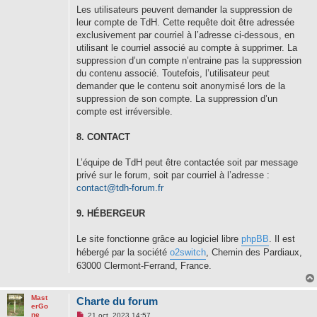
Les utilisateurs peuvent demander la suppression de
leur compte de TdH. Cette requête doit être adressée
exclusivement par courriel à l’adresse ci-dessous, en
utilisant le courriel associé au compte à supprimer. La
suppression d’un compte n’entraine pas la suppression
du contenu associé. Toutefois, l’utilisateur peut
demander que le contenu soit anonymisé lors de la
suppression de son compte. La suppression d’un
compte est irréversible.
8. CONTACT
L’équipe de TdH peut être contactée soit par message
privé sur le forum, soit par courriel à l’adresse :
contact@tdh-forum.fr
9. HÉBERGEUR
Le site fonctionne grâce au logiciel libre
phpBB
. Il est
hébergé par la société
o2switch
, Chemin des Pardiaux,
63000 Clermont-Ferrand, France.
Mast
Charte du forum
erGo
M
ne
21 oct. 2023 14:57