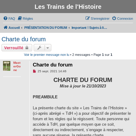
Les Trains de l'Histoire
FAQ
Règles
S’enregistrer
Connexion
Accueil
PRÉSENTATION DU FORUM
Important ! Sujets à lire avant de participer au forum
Charte du forum
Verrouillé
Voir le premier message non lu
• 2 messages • Page
1
sur
1
Mast
Charte du forum
erGo
ne
M
25 sept. 2021 14:46
e
s
CHARTE DU FORUM
s
a
Mise à jour le 21/10/2023
g
e
PREAMBULE
n
o
n
La présente charte du site « Les Trains de l’Histoire »
l
u
(ci-après abrégé « TdH ») a pour objectif de présenter le
forum et les règles qui le régissent. Toute personne qui
accède à TdH, par quelque moyen que ce soit,
directement ou indirectement, s’engage à respecter,
sans aucune réserve, la présente charte.