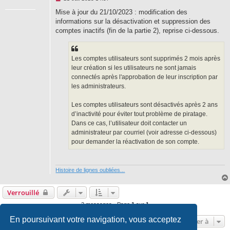
e
s
Mise à jour du 21/10/2023 : modification des
s
informations sur la désactivation et suppression des
a
g
comptes inactifs (fin de la partie 2), reprise ci-dessous.
e
n
o
n
Les comptes utilisateurs sont supprimés 2 mois après
l
u
leur création si les utilisateurs ne sont jamais
connectés après l'approbation de leur inscription par
les administrateurs.
Les comptes utilisateurs sont désactivés après 2 ans
d’inactivité pour éviter tout problème de piratage.
Dans ce cas, l’utilisateur doit contacter un
administrateur par courriel (voir adresse ci-dessous)
pour demander la réactivation de son compte.
Histoire de lignes oubliées...
Verrouillé
2 messages • Page
1
sur
1
En poursuivant votre navigation, vous acceptez
Aller à