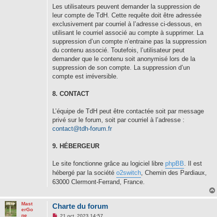
Les utilisateurs peuvent demander la suppression de
leur compte de TdH. Cette requête doit être adressée
exclusivement par courriel à l’adresse ci-dessous, en
utilisant le courriel associé au compte à supprimer. La
suppression d’un compte n’entraine pas la suppression
du contenu associé. Toutefois, l’utilisateur peut
demander que le contenu soit anonymisé lors de la
suppression de son compte. La suppression d’un
compte est irréversible.
8. CONTACT
L’équipe de TdH peut être contactée soit par message
privé sur le forum, soit par courriel à l’adresse :
contact@tdh-forum.fr
9. HÉBERGEUR
Le site fonctionne grâce au logiciel libre
phpBB
. Il est
hébergé par la société
o2switch
, Chemin des Pardiaux,
63000 Clermont-Ferrand, France.
Mast
Charte du forum
erGo
M
ne
21 oct. 2023 14:57