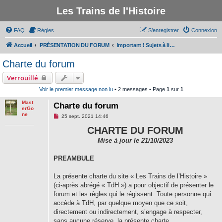
Les Trains de l'Histoire
FAQ
Règles
S’enregistrer
Connexion
Accueil
PRÉSENTATION DU FORUM
Important ! Sujets à lire avant de participer au forum
Charte du forum
Verrouillé
Voir le premier message non lu
• 2 messages • Page
1
sur
1
Mast
Charte du forum
erGo
ne
M
25 sept. 2021 14:46
e
s
CHARTE DU FORUM
s
a
Mise à jour le 21/10/2023
g
e
PREAMBULE
n
o
n
La présente charte du site « Les Trains de l’Histoire »
l
u
(ci-après abrégé « TdH ») a pour objectif de présenter le
forum et les règles qui le régissent. Toute personne qui
accède à TdH, par quelque moyen que ce soit,
directement ou indirectement, s’engage à respecter,
sans aucune réserve, la présente charte.