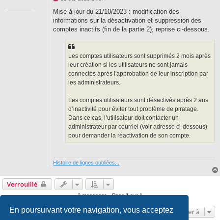
e
s
Mise à jour du 21/10/2023 : modification des
s
informations sur la désactivation et suppression des
a
g
comptes inactifs (fin de la partie 2), reprise ci-dessous.
e
n
o
n
Les comptes utilisateurs sont supprimés 2 mois après
l
u
leur création si les utilisateurs ne sont jamais
connectés après l'approbation de leur inscription par
les administrateurs.
Les comptes utilisateurs sont désactivés après 2 ans
d’inactivité pour éviter tout problème de piratage.
Dans ce cas, l’utilisateur doit contacter un
administrateur par courriel (voir adresse ci-dessous)
pour demander la réactivation de son compte.
Histoire de lignes oubliées...
Verrouillé
2 messages • Page
1
sur
1
En poursuivant votre navigation, vous acceptez
Aller à