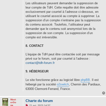
Les utilisateurs peuvent demander la suppression de
leur compte de TdH. Cette requête doit être adressée
exclusivement par courriel à l’adresse ci-dessous, en
utilisant le courriel associé au compte à supprimer. La
suppression d’un compte n’entraine pas la suppression
du contenu associé. Toutefois, l’utilisateur peut
demander que le contenu soit anonymisé lors de la
suppression de son compte. La suppression d’un
compte est irréversible.
8. CONTACT
L’équipe de TdH peut être contactée soit par message
privé sur le forum, soit par courriel à l’adresse :
contact@tdh-forum.fr
9. HÉBERGEUR
Le site fonctionne grâce au logiciel libre
phpBB
. Il est
hébergé par la société
o2switch
, Chemin des Pardiaux,
63000 Clermont-Ferrand, France.
Mast
Charte du forum
erGo
M
ne
21 oct. 2023 14:57