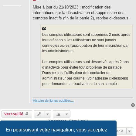
e
s
Mise à jour du 21/10/2023 : modification des
s
informations sur la désactivation et suppression des
a
g
comptes inactifs (fin de la partie 2), reprise ci-dessous.
e
n
o
n
Les comptes utilisateurs sont supprimés 2 mois après
l
u
leur création si les utilisateurs ne sont jamais
connectés après l'approbation de leur inscription par
les administrateurs.
Les comptes utilisateurs sont désactivés après 2 ans
d’inactivité pour éviter tout problème de piratage.
Dans ce cas, l’utilisateur doit contacter un
administrateur par courriel (voir adresse ci-dessous)
pour demander la réactivation de son compte.
Histoire de lignes oubliées...
Verrouillé
2 messages • Page
1
sur
1
En poursuivant votre navigation, vous acceptez
Aller à