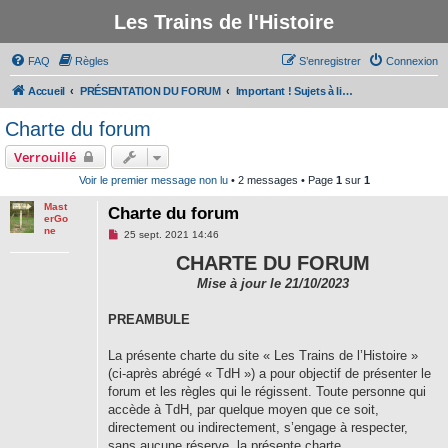
Les Trains de l'Histoire
FAQ
Règles
S’enregistrer
Connexion
Accueil
PRÉSENTATION DU FORUM
Important ! Sujets à lire avant de participer au forum
Charte du forum
Verrouillé
Voir le premier message non lu
• 2 messages • Page
1
sur
1
Mast
Charte du forum
erGo
ne
M
25 sept. 2021 14:46
e
s
CHARTE DU FORUM
s
a
Mise à jour le 21/10/2023
g
e
PREAMBULE
n
o
n
La présente charte du site « Les Trains de l’Histoire »
l
u
(ci-après abrégé « TdH ») a pour objectif de présenter le
forum et les règles qui le régissent. Toute personne qui
accède à TdH, par quelque moyen que ce soit,
directement ou indirectement, s’engage à respecter,
sans aucune réserve, la présente charte.