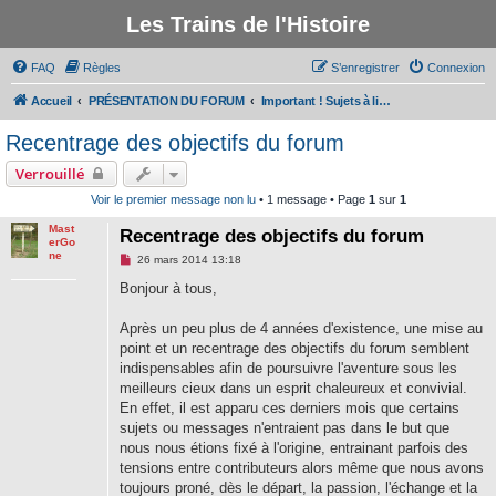
Les Trains de l'Histoire
FAQ
Règles
S’enregistrer
Connexion
Accueil
PRÉSENTATION DU FORUM
Important ! Sujets à lire avant de participer au forum
Recentrage des objectifs du forum
Verrouillé
Voir le premier message non lu
• 1 message • Page
1
sur
1
Mast
Recentrage des objectifs du forum
erGo
ne
M
26 mars 2014 13:18
e
s
Bonjour à tous,
s
a
g
Après un peu plus de 4 années d'existence, une mise au
e
point et un recentrage des objectifs du forum semblent
n
o
indispensables afin de poursuivre l'aventure sous les
n
meilleurs cieux dans un esprit chaleureux et convivial.
l
u
En effet, il est apparu ces derniers mois que certains
sujets ou messages n'entraient pas dans le but que
nous nous étions fixé à l'origine, entrainant parfois des
tensions entre contributeurs alors même que nous avons
toujours proné, dès le départ, la passion, l'échange et la