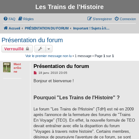
Les Trains de l'Histoire
FAQ
Règles
S’enregistrer
Connexion
Accueil
PRÉSENTATION DU FORUM
Important ! Sujets à lire avant de participer au forum
Présentation du forum
Verrouillé
Voir le premier message non lu
• 1 message • Page
1
sur
1
Mast
Présentation du forum
erGo
ne
M
18 janv. 2010 23:05
e
s
Bonjour et bienvenue !
s
a
g
e
Pourquoi "Les Trains de l'Histoire" ?
n
o
n
Le forum "Les Trains de l'Histoire" (TdH) est né en 2009
l
u
après l'annonce de la fermeture des forums de "Trains
En Voyage" (TEO). En effet, la nouvelle formule de TEO
devait entraîner avec elle la disparition du forum
"Voyages à travers notre histoire". Certains membres,
désireux de poursuivre l'aventure de ce forum, se sont