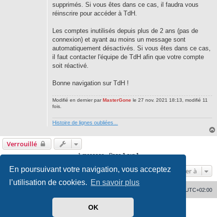
supprimés. Si vous êtes dans ce cas, il faudra vous
réinscrire pour accéder à TdH.
Les comptes inutilisés depuis plus de 2 ans (pas de
connexion) et ayant au moins un message sont
automatiquement désactivés. Si vous êtes dans ce cas,
il faut contacter l'équipe de TdH afin que votre compte
soit réactivé.
Bonne navigation sur TdH !
Modifié en dernier par
MasterGone
le 27 nov. 2021 18:13, modifié 11
fois.
Histoire de lignes oubliées...
Verrouillé
1 message • Page
1
sur
1
En poursuivant votre navigation, vous acceptez
Aller à
l’utilisation de cookies.
En savoir plus
Accueil
Supprimer les cookies
Heures au format
UTC+02:00
OK
Développé par
phpBB
® Forum Software © phpBB Limited
Traduit par
phpBB-fr.com