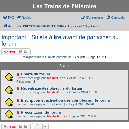
Les Trains de l'Histoire
FAQ
Règles
S’enregistrer
Connexion
Accueil
PRÉSENTATION DU FORUM
Important ! Sujets à lire avant de participer au forum
Important ! Sujets à lire avant de participer au
forum
Verrouillé
Marquer tous les sujets comme lus
• 4 sujets • Page
1
sur
1
Sujets
Charte du forum
Dernier message par
MasterGone
«
21 oct. 2023 14:57
Réponses :
1
Recentrage des objectifs du forum
Dernier message par
MasterGone
«
26 mars 2014 13:18
Inscription et activation des comptes sur le forum
Dernier message par
† michel/57 †
«
19 juil. 2013 09:28
Présentation du forum
Dernier message par
MasterGone
«
18 janv. 2010 23:05
Verrouillé