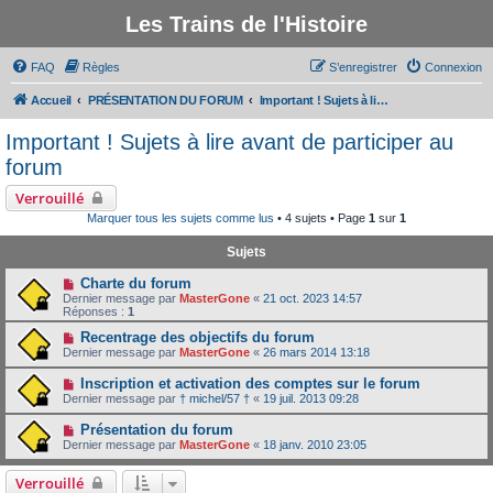
Les Trains de l'Histoire
FAQ
Règles
S’enregistrer
Connexion
Accueil
PRÉSENTATION DU FORUM
Important ! Sujets à lire avant de participer au forum
Important ! Sujets à lire avant de participer au
forum
Verrouillé
Marquer tous les sujets comme lus
• 4 sujets • Page
1
sur
1
Sujets
Charte du forum
Dernier message par
MasterGone
«
21 oct. 2023 14:57
Réponses :
1
Recentrage des objectifs du forum
Dernier message par
MasterGone
«
26 mars 2014 13:18
Inscription et activation des comptes sur le forum
Dernier message par
† michel/57 †
«
19 juil. 2013 09:28
Présentation du forum
Dernier message par
MasterGone
«
18 janv. 2010 23:05
Verrouillé