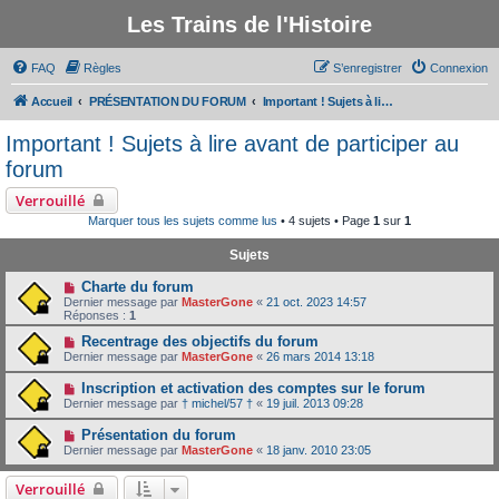
Les Trains de l'Histoire
FAQ
Règles
S’enregistrer
Connexion
Accueil
PRÉSENTATION DU FORUM
Important ! Sujets à lire avant de participer au forum
Important ! Sujets à lire avant de participer au
forum
Verrouillé
Marquer tous les sujets comme lus
• 4 sujets • Page
1
sur
1
Sujets
Charte du forum
Dernier message par
MasterGone
«
21 oct. 2023 14:57
Réponses :
1
Recentrage des objectifs du forum
Dernier message par
MasterGone
«
26 mars 2014 13:18
Inscription et activation des comptes sur le forum
Dernier message par
† michel/57 †
«
19 juil. 2013 09:28
Présentation du forum
Dernier message par
MasterGone
«
18 janv. 2010 23:05
Verrouillé