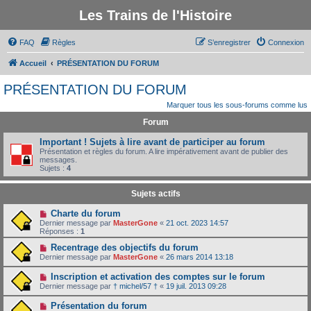
Les Trains de l'Histoire
FAQ
Règles
S’enregistrer
Connexion
Accueil
PRÉSENTATION DU FORUM
PRÉSENTATION DU FORUM
Marquer tous les sous-forums comme lus
Forum
Important ! Sujets à lire avant de participer au forum
Présentation et règles du forum. A lire impérativement avant de publier des
messages.
Sujets :
4
Sujets actifs
Charte du forum
Dernier message par
MasterGone
«
21 oct. 2023 14:57
Réponses :
1
Recentrage des objectifs du forum
Dernier message par
MasterGone
«
26 mars 2014 13:18
Inscription et activation des comptes sur le forum
Dernier message par
† michel/57 †
«
19 juil. 2013 09:28
Présentation du forum