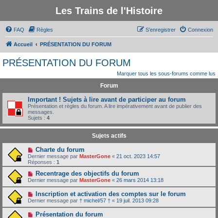
Les Trains de l'Histoire
FAQ
Règles
S’enregistrer
Connexion
Accueil
PRÉSENTATION DU FORUM
PRÉSENTATION DU FORUM
Marquer tous les sous-forums comme lus
Forum
Important ! Sujets à lire avant de participer au forum
Présentation et règles du forum. A lire impérativement avant de publier des
messages.
Sujets :
4
Sujets actifs
Charte du forum
Dernier message par
MasterGone
«
21 oct. 2023 14:57
Réponses :
1
Recentrage des objectifs du forum
Dernier message par
MasterGone
«
26 mars 2014 13:18
Inscription et activation des comptes sur le forum
Dernier message par
† michel/57 †
«
19 juil. 2013 09:28
Présentation du forum