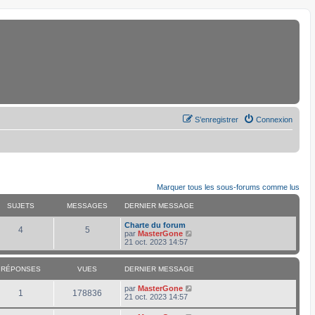
S’enregistrer
Connexion
Marquer tous les sous-forums comme lus
SUJETS
MESSAGES
DERNIER MESSAGE
D
Charte du forum
S
M
4
5
e
V
par
MasterGone
r
o
21 oct. 2023 14:57
u
e
n
i
i
r
j
s
e
l
RÉPONSES
VUES
DERNIER MESSAGE
r
e
e
s
m
d
D
par
MasterGone
R
V
e
e
1
178836
e
21 oct. 2023 14:57
s
r
t
a
r
s
n
é
u
n