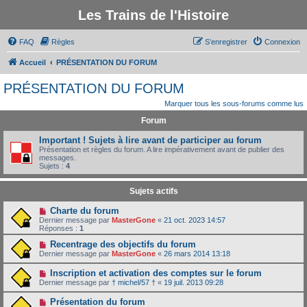
Les Trains de l'Histoire
FAQ
Règles
S’enregistrer
Connexion
Accueil
PRÉSENTATION DU FORUM
PRÉSENTATION DU FORUM
Marquer tous les sous-forums comme lus
Forum
Important ! Sujets à lire avant de participer au forum
Présentation et règles du forum. A lire impérativement avant de publier des
messages.
Sujets :
4
Sujets actifs
Charte du forum
Dernier message par
MasterGone
«
21 oct. 2023 14:57
Réponses :
1
Recentrage des objectifs du forum
Dernier message par
MasterGone
«
26 mars 2014 13:18
Inscription et activation des comptes sur le forum
Dernier message par
† michel/57 †
«
19 juil. 2013 09:28
Présentation du forum