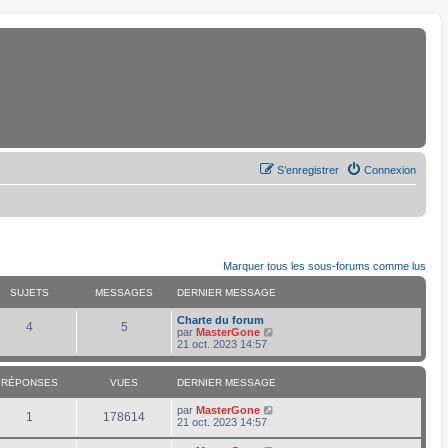
S’enregistrer
Connexion
Marquer tous les sous-forums comme lus
SUJETS
MESSAGES
DERNIER MESSAGE
D
Charte du forum
S
M
4
5
e
V
par
MasterGone
r
o
21 oct. 2023 14:57
u
e
n
i
i
r
j
s
e
l
RÉPONSES
VUES
DERNIER MESSAGE
r
e
e
s
m
d
D
par
MasterGone
R
V
e
e
1
178614
e
21 oct. 2023 14:57
s
r
t
a
r
s
n
é
u
n