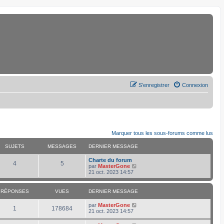
S’enregistrer
Connexion
Marquer tous les sous-forums comme lus
SUJETS
MESSAGES
DERNIER MESSAGE
D
Charte du forum
S
M
4
5
e
V
par
MasterGone
r
o
21 oct. 2023 14:57
u
e
n
i
i
r
j
s
e
l
RÉPONSES
VUES
DERNIER MESSAGE
r
e
e
s
m
d
D
par
MasterGone
R
V
e
e
1
178684
e
21 oct. 2023 14:57
s
r
t
a
r
s
n
é
u
n