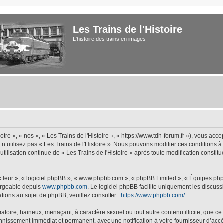
Les Trains de l'Histoire
L'histoire des trains en images
tre », « nos », « Les Trains de l'Histoire », « https://www.tdh-forum.fr »), vous acc
u n’utilisez pas « Les Trains de l'Histoire ». Nous pouvons modifier ces conditions 
 utilisation continue de « Les Trains de l'Histoire » après toute modification constit
 « leur », « logiciel phpBB », « www.phpbb.com », « phpBB Limited », « Équipes php
hargeable depuis
www.phpbb.com
. Le logiciel phpBB facilite uniquement les discus
tions au sujet de phpBB, veuillez consulter :
https://www.phpbb.com/
.
oire, haineux, menaçant, à caractère sexuel ou tout autre contenu illicite, que ce s
bannissement immédiat et permanent, avec une notification à votre fournisseur d’accè