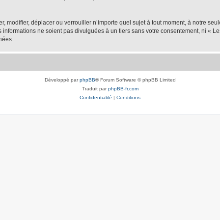
er, modifier, déplacer ou verrouiller n’importe quel sujet à tout moment, à notre se
nformations ne soient pas divulguées à un tiers sans votre consentement, ni « Les
nées.
Développé par
phpBB
® Forum Software © phpBB Limited
Traduit par
phpBB-fr.com
Confidentialité
|
Conditions