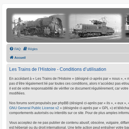
FAQ
Règles
Accueil
Les Trains de l'Histoire - Conditions d’utilisation
En accédant à « Les Trains de l'Histoire » (désigné ci-après par « nous », « no
pas d’être légalement lié par toutes ces conditions, alors n’accédez pas et/o
il est de votre responsabilité de vérifier ce document régulièrement, car votre
modifiées.
Nos forums sont propulsés par phpBB (désigné ci-après par « ils », « eux »,
GNU General Public License v2
» (désignée ci-après par « GPL ») et téléc
comportements autorisés ou interdits sur ce site. Pour de plus amples informa
Vous acceptez de ne pas publier de contenu abusif, obscène, vulgaire, diffamat
est hébergé ou du droit international. Une telle action peut entraîner votre 