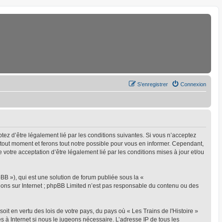
S’enregistrer
Connexion
eptez d’être légalement lié par les conditions suivantes. Si vous n’acceptez
à tout moment et ferons tout notre possible pour vous en informer. Cependant,
ue votre acceptation d’être légalement lié par les conditions mises à jour et/ou
BB »), qui est une solution de forum publiée sous la «
sions sur Internet ; phpBB Limited n’est pas responsable du contenu ou des
oit en vertu des lois de votre pays, du pays où « Les Trains de l'Histoire »
s à Internet si nous le jugeons nécessaire. L’adresse IP de tous les