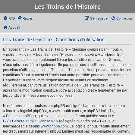
Les Trains de l'Histoire
FAQ
Règles
S’enregistrer
Connexion
Accueil
Les Trains de l'Histoire - Conditions d’utilisation
En accédant à « Les Trains de l'Histoire » (désigné ci-après par « nous »,
« notre », « nos », « Les Trains de l'Histoire », « https://www.tdh-forum.fr »),
vous acceptez d’être légalement lié par les conditions suivantes. Si vous
n’acceptez pas d’être légalement lié par toutes ces conditions, alors n’accédez
pas et/ou n’utilisez pas « Les Trains de l'Histoire ». Nous pouvons modifier ces
conditions à tout moment et ferons tout notre possible pour vous en informer.
Cependant, il est de votre responsabilité de vérifier ce document
régulièrement, car votre utilisation continue de « Les Trains de l'Histoire »
après toute modification constitue votre acceptation d’être légalement lié par
les conditions mises à jour et/ou modifiées.
Nos forums sont propulsés par phpBB (désigné ci-après par « ils », « eux »,
« leur », « logiciel phpBB », « www.phpbb.com », « phpBB Limited »,
« Équipes phpBB »), qui est une solution de forum publiée sous la «
GNU General Public License v2
» (désignée ci-après par « GPL ») et
téléchargeable depuis
www.phpbb.com
. Le logiciel phpBB facilite uniquement
les discussions sur Internet ; phpBB Limited n’est pas responsable du contenu