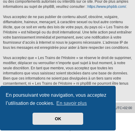
ou des comportements autorisés ou interdits sur ce site. Pour de plus amples
informations au sujet de phpBB, veuillez consulter :
https://www.phpbb.com/
.
Vous acceptez de ne pas publier de contenu abusif, obscène, vulgaire,
diffamatoire, haineux, menaçant, à caractère sexuel ou tout autre contenu
illicite, que ce soit en vertu des lois de votre pays, du pays où « Les Trains de
l'Histoire » est hébergé ou du droit international. Une telle action peut entraîner
votre bannissement immédiat et permanent, avec une notification à votre
fournisseur d’accès à Internet si nous le jugeons nécessaire. L’adresse IP de
tous les messages est enregistrée pour aider à faire respecter ces conditions.
Vous acceptez que « Les Trains de l'Histoire » se réserve le droit de supprimer,
modifier, déplacer ou verrouiller n’importe quel sujet à tout moment, à notre
seule discrétion. En tant que membre, vous acceptez que toutes les
informations que vous saisissez soient stockées dans une base de données.
Bien que ces informations ne soient pas divulguées à un tiers sans votre
consentement, ni « Les Trains de l'Histoire » ni phpBB ne pourront être tenus
responsables de toute tentative de piratage qui pourrait conduire à la
compromission des données.
En poursuivant votre navigation, vous acceptez
l’utilisation de cookies.
En savoir plus
Accueil
Supprimer les cookies
Heures au format
UTC+02:00
OK
Développé par
phpBB
® Forum Software © phpBB Limited
Traduit par
phpBB-fr.com
Confidentialité
|
Conditions