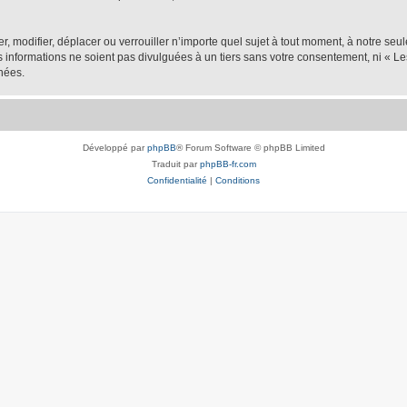
er, modifier, déplacer ou verrouiller n’importe quel sujet à tout moment, à notre se
nformations ne soient pas divulguées à un tiers sans votre consentement, ni « Les
nées.
Développé par
phpBB
® Forum Software © phpBB Limited
Traduit par
phpBB-fr.com
Confidentialité
|
Conditions