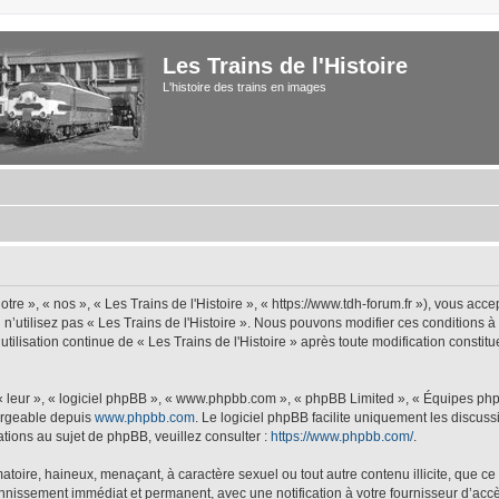
Les Trains de l'Histoire
L'histoire des trains en images
tre », « nos », « Les Trains de l'Histoire », « https://www.tdh-forum.fr »), vous acc
u n’utilisez pas « Les Trains de l'Histoire ». Nous pouvons modifier ces conditions 
 utilisation continue de « Les Trains de l'Histoire » après toute modification constit
 « leur », « logiciel phpBB », « www.phpbb.com », « phpBB Limited », « Équipes php
hargeable depuis
www.phpbb.com
. Le logiciel phpBB facilite uniquement les discus
tions au sujet de phpBB, veuillez consulter :
https://www.phpbb.com/
.
oire, haineux, menaçant, à caractère sexuel ou tout autre contenu illicite, que ce s
bannissement immédiat et permanent, avec une notification à votre fournisseur d’accè