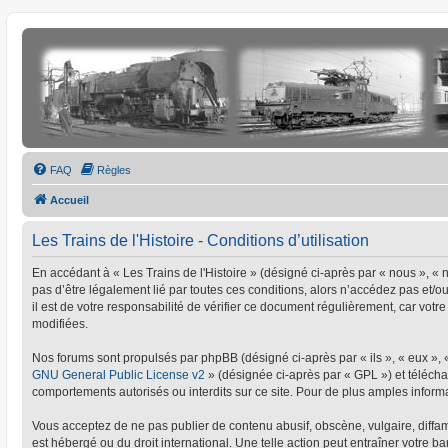
FAQ
Règles
Accueil
Les Trains de l'Histoire - Conditions d’utilisation
En accédant à « Les Trains de l'Histoire » (désigné ci-après par « nous », « no
pas d’être légalement lié par toutes ces conditions, alors n’accédez pas et/o
il est de votre responsabilité de vérifier ce document régulièrement, car votre
modifiées.
Nos forums sont propulsés par phpBB (désigné ci-après par « ils », « eux »,
GNU General Public License v2
» (désignée ci-après par « GPL ») et téléc
comportements autorisés ou interdits sur ce site. Pour de plus amples informa
Vous acceptez de ne pas publier de contenu abusif, obscène, vulgaire, diffamat
est hébergé ou du droit international. Une telle action peut entraîner votre 