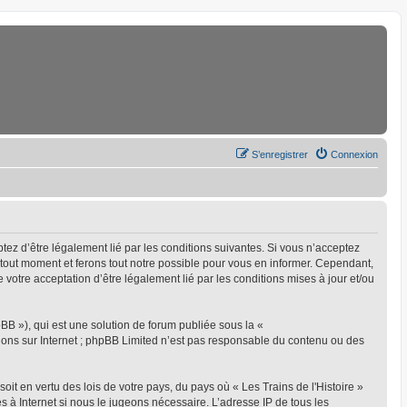
S’enregistrer
Connexion
eptez d’être légalement lié par les conditions suivantes. Si vous n’acceptez
à tout moment et ferons tout notre possible pour vous en informer. Cependant,
ue votre acceptation d’être légalement lié par les conditions mises à jour et/ou
BB »), qui est une solution de forum publiée sous la «
sions sur Internet ; phpBB Limited n’est pas responsable du contenu ou des
oit en vertu des lois de votre pays, du pays où « Les Trains de l'Histoire »
s à Internet si nous le jugeons nécessaire. L’adresse IP de tous les