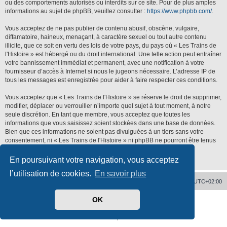
ou des comportements autorisés ou interdits sur ce site. Pour de plus amples
informations au sujet de phpBB, veuillez consulter :
https://www.phpbb.com/
.
Vous acceptez de ne pas publier de contenu abusif, obscène, vulgaire,
diffamatoire, haineux, menaçant, à caractère sexuel ou tout autre contenu
illicite, que ce soit en vertu des lois de votre pays, du pays où « Les Trains de
l'Histoire » est hébergé ou du droit international. Une telle action peut entraîner
votre bannissement immédiat et permanent, avec une notification à votre
fournisseur d’accès à Internet si nous le jugeons nécessaire. L’adresse IP de
tous les messages est enregistrée pour aider à faire respecter ces conditions.
Vous acceptez que « Les Trains de l'Histoire » se réserve le droit de supprimer,
modifier, déplacer ou verrouiller n’importe quel sujet à tout moment, à notre
seule discrétion. En tant que membre, vous acceptez que toutes les
informations que vous saisissez soient stockées dans une base de données.
Bien que ces informations ne soient pas divulguées à un tiers sans votre
consentement, ni « Les Trains de l'Histoire » ni phpBB ne pourront être tenus
responsables de toute tentative de piratage qui pourrait conduire à la
compromission des données.
En poursuivant votre navigation, vous acceptez
l’utilisation de cookies.
En savoir plus
Accueil
Supprimer les cookies
Heures au format
UTC+02:00
OK
Développé par
phpBB
® Forum Software © phpBB Limited
Traduit par
phpBB-fr.com
Confidentialité
|
Conditions