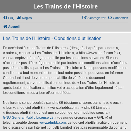
Les Trains de l'Histoire
FAQ
Règles
S’enregistrer
Connexion
Accueil
Les Trains de l'Histoire - Conditions d’utilisation
En accédant à « Les Trains de l'Histoire » (désigné ci-après par « nous »,
« notre », « nos », « Les Trains de l'Histoire », « https://www.tdh-forum.fr »),
vous acceptez d’être légalement lié par les conditions suivantes. Si vous
n’acceptez pas d’être légalement lié par toutes ces conditions, alors n’accédez
pas et/ou n’utilisez pas « Les Trains de l'Histoire ». Nous pouvons modifier ces
conditions à tout moment et ferons tout notre possible pour vous en informer.
Cependant, il est de votre responsabilité de vérifier ce document
régulièrement, car votre utilisation continue de « Les Trains de l'Histoire »
après toute modification constitue votre acceptation d’être légalement lié par
les conditions mises à jour et/ou modifiées.
Nos forums sont propulsés par phpBB (désigné ci-après par « ils », « eux »,
« leur », « logiciel phpBB », « www.phpbb.com », « phpBB Limited »,
« Équipes phpBB »), qui est une solution de forum publiée sous la «
GNU General Public License v2
» (désignée ci-après par « GPL ») et
téléchargeable depuis
www.phpbb.com
. Le logiciel phpBB facilite uniquement
les discussions sur Internet ; phpBB Limited n’est pas responsable du contenu