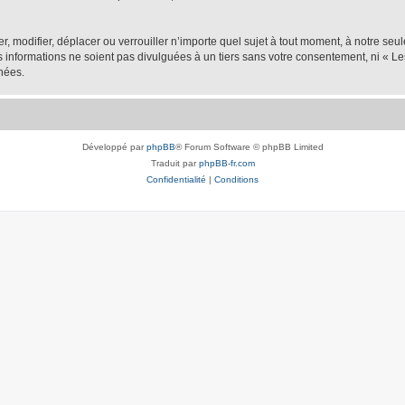
er, modifier, déplacer ou verrouiller n’importe quel sujet à tout moment, à notre se
nformations ne soient pas divulguées à un tiers sans votre consentement, ni « Les
nées.
Développé par
phpBB
® Forum Software © phpBB Limited
Traduit par
phpBB-fr.com
Confidentialité
|
Conditions