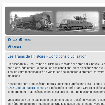
FAQ
Règles
Accueil
Les Trains de l'Histoire - Conditions d’utilisation
En accédant à « Les Trains de l'Histoire » (désigné ci-après par « nous », « no
pas d’être légalement lié par toutes ces conditions, alors n’accédez pas et/o
il est de votre responsabilité de vérifier ce document régulièrement, car votre
modifiées.
Nos forums sont propulsés par phpBB (désigné ci-après par « ils », « eux »,
GNU General Public License v2
» (désignée ci-après par « GPL ») et téléc
comportements autorisés ou interdits sur ce site. Pour de plus amples informa
Vous acceptez de ne pas publier de contenu abusif, obscène, vulgaire, diffamat
est hébergé ou du droit international. Une telle action peut entraîner votre 