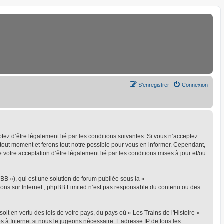
S’enregistrer
Connexion
eptez d’être légalement lié par les conditions suivantes. Si vous n’acceptez
à tout moment et ferons tout notre possible pour vous en informer. Cependant,
ue votre acceptation d’être légalement lié par les conditions mises à jour et/ou
BB »), qui est une solution de forum publiée sous la «
sions sur Internet ; phpBB Limited n’est pas responsable du contenu ou des
oit en vertu des lois de votre pays, du pays où « Les Trains de l'Histoire »
s à Internet si nous le jugeons nécessaire. L’adresse IP de tous les