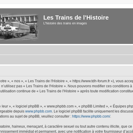
Les Trains de l'Histoire
L'histoire des trains en images
tre », « nos », « Les Trains de l'Histoire », « https://www.tdh-forum.fr »), vous acc
u n’utilisez pas « Les Trains de l'Histoire ». Nous pouvons modifier ces conditions 
 utilisation continue de « Les Trains de l'Histoire » après toute modification constit
 « leur », « logiciel phpBB », « www.phpbb.com », « phpBB Limited », « Équipes php
hargeable depuis
www.phpbb.com
. Le logiciel phpBB facilite uniquement les discus
tions au sujet de phpBB, veuillez consulter :
https://www.phpbb.com/
.
oire, haineux, menaçant, à caractère sexuel ou tout autre contenu illicite, que ce s
bannissement immédiat et permanent, avec une notification à votre fournisseur d’accè