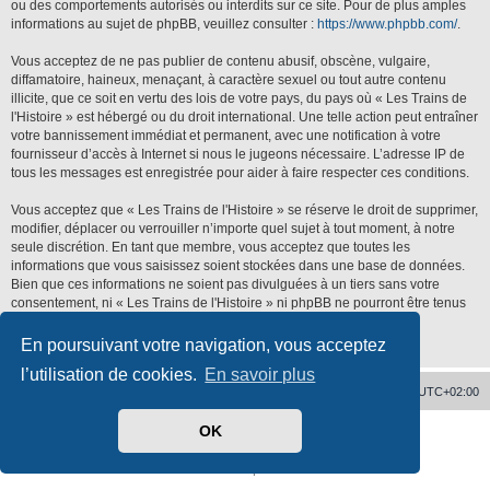
ou des comportements autorisés ou interdits sur ce site. Pour de plus amples
informations au sujet de phpBB, veuillez consulter :
https://www.phpbb.com/
.
Vous acceptez de ne pas publier de contenu abusif, obscène, vulgaire,
diffamatoire, haineux, menaçant, à caractère sexuel ou tout autre contenu
illicite, que ce soit en vertu des lois de votre pays, du pays où « Les Trains de
l'Histoire » est hébergé ou du droit international. Une telle action peut entraîner
votre bannissement immédiat et permanent, avec une notification à votre
fournisseur d’accès à Internet si nous le jugeons nécessaire. L’adresse IP de
tous les messages est enregistrée pour aider à faire respecter ces conditions.
Vous acceptez que « Les Trains de l'Histoire » se réserve le droit de supprimer,
modifier, déplacer ou verrouiller n’importe quel sujet à tout moment, à notre
seule discrétion. En tant que membre, vous acceptez que toutes les
informations que vous saisissez soient stockées dans une base de données.
Bien que ces informations ne soient pas divulguées à un tiers sans votre
consentement, ni « Les Trains de l'Histoire » ni phpBB ne pourront être tenus
responsables de toute tentative de piratage qui pourrait conduire à la
compromission des données.
En poursuivant votre navigation, vous acceptez
l’utilisation de cookies.
En savoir plus
Accueil
Supprimer les cookies
Heures au format
UTC+02:00
OK
Développé par
phpBB
® Forum Software © phpBB Limited
Traduit par
phpBB-fr.com
Confidentialité
|
Conditions