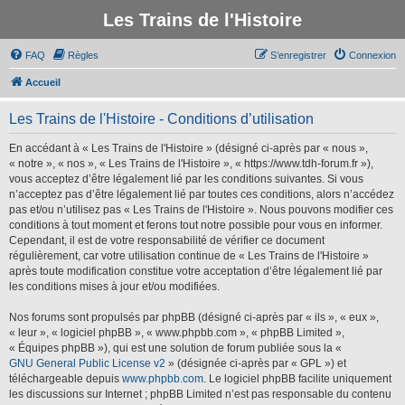
Les Trains de l'Histoire
FAQ
Règles
S’enregistrer
Connexion
Accueil
Les Trains de l'Histoire - Conditions d’utilisation
En accédant à « Les Trains de l'Histoire » (désigné ci-après par « nous »,
« notre », « nos », « Les Trains de l'Histoire », « https://www.tdh-forum.fr »),
vous acceptez d’être légalement lié par les conditions suivantes. Si vous
n’acceptez pas d’être légalement lié par toutes ces conditions, alors n’accédez
pas et/ou n’utilisez pas « Les Trains de l'Histoire ». Nous pouvons modifier ces
conditions à tout moment et ferons tout notre possible pour vous en informer.
Cependant, il est de votre responsabilité de vérifier ce document
régulièrement, car votre utilisation continue de « Les Trains de l'Histoire »
après toute modification constitue votre acceptation d’être légalement lié par
les conditions mises à jour et/ou modifiées.
Nos forums sont propulsés par phpBB (désigné ci-après par « ils », « eux »,
« leur », « logiciel phpBB », « www.phpbb.com », « phpBB Limited »,
« Équipes phpBB »), qui est une solution de forum publiée sous la «
GNU General Public License v2
» (désignée ci-après par « GPL ») et
téléchargeable depuis
www.phpbb.com
. Le logiciel phpBB facilite uniquement
les discussions sur Internet ; phpBB Limited n’est pas responsable du contenu