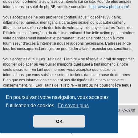
ou des comportements autorisés ou interdits sur ce site. Pour de plus amples
informations au sujet de phpBB, veuillez consulter :
https://www.phpbb.com/
.
Vous acceptez de ne pas publier de contenu abusif, obscène, vulgaire,
diffamatoire, haineux, menaçant, à caractère sexuel ou tout autre contenu
illicite, que ce soit en vertu des lois de votre pays, du pays où « Les Trains de
l'Histoire » est hébergé ou du droit international. Une telle action peut entraîner
votre bannissement immédiat et permanent, avec une notification à votre
fournisseur d’accès à Internet si nous le jugeons nécessaire. L’adresse IP de
tous les messages est enregistrée pour aider à faire respecter ces conditions.
Vous acceptez que « Les Trains de l'Histoire » se réserve le droit de supprimer,
modifier, déplacer ou verrouiller n’importe quel sujet à tout moment, à notre
seule discrétion. En tant que membre, vous acceptez que toutes les
informations que vous saisissez soient stockées dans une base de données.
Bien que ces informations ne soient pas divulguées à un tiers sans votre
consentement, ni « Les Trains de l'Histoire » ni phpBB ne pourront être tenus
responsables de toute tentative de piratage qui pourrait conduire à la
compromission des données.
En poursuivant votre navigation, vous acceptez
l’utilisation de cookies.
En savoir plus
Accueil
Supprimer les cookies
Heures au format
UTC+02:00
OK
Développé par
phpBB
® Forum Software © phpBB Limited
Traduit par
phpBB-fr.com
Confidentialité
|
Conditions