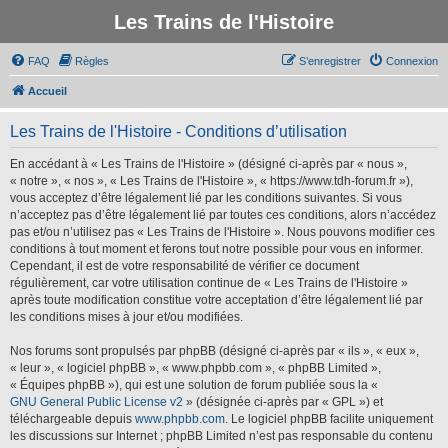
Les Trains de l'Histoire
FAQ
Règles
S’enregistrer
Connexion
Accueil
Les Trains de l'Histoire - Conditions d’utilisation
En accédant à « Les Trains de l'Histoire » (désigné ci-après par « nous »,
« notre », « nos », « Les Trains de l'Histoire », « https://www.tdh-forum.fr »),
vous acceptez d’être légalement lié par les conditions suivantes. Si vous
n’acceptez pas d’être légalement lié par toutes ces conditions, alors n’accédez
pas et/ou n’utilisez pas « Les Trains de l'Histoire ». Nous pouvons modifier ces
conditions à tout moment et ferons tout notre possible pour vous en informer.
Cependant, il est de votre responsabilité de vérifier ce document
régulièrement, car votre utilisation continue de « Les Trains de l'Histoire »
après toute modification constitue votre acceptation d’être légalement lié par
les conditions mises à jour et/ou modifiées.
Nos forums sont propulsés par phpBB (désigné ci-après par « ils », « eux »,
« leur », « logiciel phpBB », « www.phpbb.com », « phpBB Limited »,
« Équipes phpBB »), qui est une solution de forum publiée sous la «
GNU General Public License v2
» (désignée ci-après par « GPL ») et
téléchargeable depuis
www.phpbb.com
. Le logiciel phpBB facilite uniquement
les discussions sur Internet ; phpBB Limited n’est pas responsable du contenu