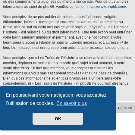
ou des comportements autorisés ou interdits sur ce site. Pour de plus amples
informations au sujet de phpBB, veuillez consulter :
https://www.phpbb.com/
.
Vous acceptez de ne pas publier de contenu abusif, obscène, vulgaire,
diffamatoire, haineux, menaçant, à caractère sexuel ou tout autre contenu
illicite, que ce soit en vertu des lois de votre pays, du pays où « Les Trains de
l'Histoire » est hébergé ou du droit international. Une telle action peut entraîner
votre bannissement immédiat et permanent, avec une notification à votre
fournisseur d’accès à Internet si nous le jugeons nécessaire. L’adresse IP de
tous les messages est enregistrée pour aider à faire respecter ces conditions.
Vous acceptez que « Les Trains de l'Histoire » se réserve le droit de supprimer,
modifier, déplacer ou verrouiller n’importe quel sujet à tout moment, à notre
seule discrétion. En tant que membre, vous acceptez que toutes les
informations que vous saisissez soient stockées dans une base de données.
Bien que ces informations ne soient pas divulguées à un tiers sans votre
consentement, ni « Les Trains de l'Histoire » ni phpBB ne pourront être tenus
responsables de toute tentative de piratage qui pourrait conduire à la
compromission des données.
En poursuivant votre navigation, vous acceptez
l’utilisation de cookies.
En savoir plus
Accueil
Supprimer les cookies
Heures au format
UTC+02:00
OK
Développé par
phpBB
® Forum Software © phpBB Limited
Traduit par
phpBB-fr.com
Confidentialité
|
Conditions