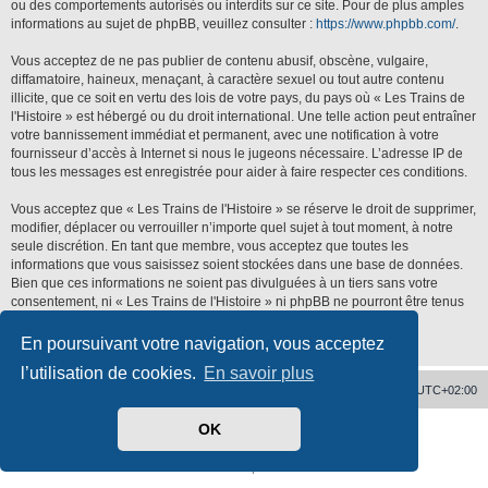
ou des comportements autorisés ou interdits sur ce site. Pour de plus amples
informations au sujet de phpBB, veuillez consulter :
https://www.phpbb.com/
.
Vous acceptez de ne pas publier de contenu abusif, obscène, vulgaire,
diffamatoire, haineux, menaçant, à caractère sexuel ou tout autre contenu
illicite, que ce soit en vertu des lois de votre pays, du pays où « Les Trains de
l'Histoire » est hébergé ou du droit international. Une telle action peut entraîner
votre bannissement immédiat et permanent, avec une notification à votre
fournisseur d’accès à Internet si nous le jugeons nécessaire. L’adresse IP de
tous les messages est enregistrée pour aider à faire respecter ces conditions.
Vous acceptez que « Les Trains de l'Histoire » se réserve le droit de supprimer,
modifier, déplacer ou verrouiller n’importe quel sujet à tout moment, à notre
seule discrétion. En tant que membre, vous acceptez que toutes les
informations que vous saisissez soient stockées dans une base de données.
Bien que ces informations ne soient pas divulguées à un tiers sans votre
consentement, ni « Les Trains de l'Histoire » ni phpBB ne pourront être tenus
responsables de toute tentative de piratage qui pourrait conduire à la
compromission des données.
En poursuivant votre navigation, vous acceptez
l’utilisation de cookies.
En savoir plus
Accueil
Supprimer les cookies
Heures au format
UTC+02:00
OK
Développé par
phpBB
® Forum Software © phpBB Limited
Traduit par
phpBB-fr.com
Confidentialité
|
Conditions