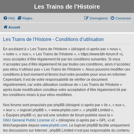
Les Trains de l'Histoire
FAQ
Règles
S’enregistrer
Connexion
Accueil
Les Trains de l'Histoire - Conditions d’utilisation
En accédant à « Les Trains de l'Histoire » (désigné ci-après par « nous »,
« notre », « nos », « Les Trains de l'Histoire », « https://www.tdh-forum.fr »),
vous acceptez d’être légalement lié par les conditions suivantes. Si vous
n’acceptez pas d’être légalement lié par toutes ces conditions, alors n’accédez
pas et/ou n’utilisez pas « Les Trains de l'Histoire ». Nous pouvons modifier ces
conditions à tout moment et ferons tout notre possible pour vous en informer.
Cependant, il est de votre responsabilité de vérifier ce document
régulièrement, car votre utilisation continue de « Les Trains de l'Histoire »
après toute modification constitue votre acceptation d’être légalement lié par
les conditions mises à jour et/ou modifiées.
Nos forums sont propulsés par phpBB (désigné ci-après par « ils », « eux »,
« leur », « logiciel phpBB », « www.phpbb.com », « phpBB Limited »,
« Équipes phpBB »), qui est une solution de forum publiée sous la «
GNU General Public License v2
» (désignée ci-après par « GPL ») et
téléchargeable depuis
www.phpbb.com
. Le logiciel phpBB facilite uniquement
les discussions sur Internet ; phpBB Limited n’est pas responsable du contenu