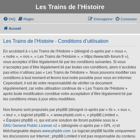
Les Trains de l'Histoire
FAQ
Règles
S’enregistrer
Connexion
Accueil
Les Trains de l'Histoire - Conditions d’utilisation
En accédant à « Les Trains de l'Histoire » (désigné ci-après par « nous »,
« notre », « nos », « Les Trains de l'Histoire », « https://www.tdh-forum.fr »),
vous acceptez d’être légalement lié par les conditions suivantes. Si vous
n’acceptez pas d’être légalement lié par toutes ces conditions, alors n’accédez
pas et/ou n’utilisez pas « Les Trains de l'Histoire ». Nous pouvons modifier ces
conditions à tout moment et ferons tout notre possible pour vous en informer.
Cependant, il est de votre responsabilité de vérifier ce document
régulièrement, car votre utilisation continue de « Les Trains de l'Histoire »
après toute modification constitue votre acceptation d’être légalement lié par
les conditions mises à jour et/ou modifiées.
Nos forums sont propulsés par phpBB (désigné ci-après par « ils », « eux »,
« leur », « logiciel phpBB », « www.phpbb.com », « phpBB Limited »,
« Équipes phpBB »), qui est une solution de forum publiée sous la «
GNU General Public License v2
» (désignée ci-après par « GPL ») et
téléchargeable depuis
www.phpbb.com
. Le logiciel phpBB facilite uniquement
les discussions sur Internet ; phpBB Limited n’est pas responsable du contenu