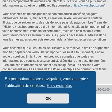
ou des comportements autorisés ou interdits sur ce site. Pour de plus amples
informations au sujet de phpBB, veuillez consulter :
https://www.phpbb.com/
.
Vous acceptez de ne pas publier de contenu abusif, obscène, vulgaire,
diffamatoire, haineux, menaçant, à caractère sexuel ou tout autre contenu
illicite, que ce soit en vertu des lois de votre pays, du pays où « Les Trains de
l'Histoire » est hébergé ou du droit international. Une telle action peut entraîner
votre bannissement immédiat et permanent, avec une notification à votre
fournisseur d’accès à Internet si nous le jugeons nécessaire. L’adresse IP de
tous les messages est enregistrée pour aider à faire respecter ces conditions.
Vous acceptez que « Les Trains de l'Histoire » se réserve le droit de supprimer,
modifier, déplacer ou verrouiller n’importe quel sujet à tout moment, à notre
seule discrétion. En tant que membre, vous acceptez que toutes les
informations que vous saisissez soient stockées dans une base de données.
Bien que ces informations ne soient pas divulguées à un tiers sans votre
consentement, ni « Les Trains de l'Histoire » ni phpBB ne pourront être tenus
responsables de toute tentative de piratage qui pourrait conduire à la
compromission des données.
En poursuivant votre navigation, vous acceptez
l’utilisation de cookies.
En savoir plus
Accueil
Supprimer les cookies
Heures au format
UTC+02:00
OK
Développé par
phpBB
® Forum Software © phpBB Limited
Traduit par
phpBB-fr.com
Confidentialité
|
Conditions