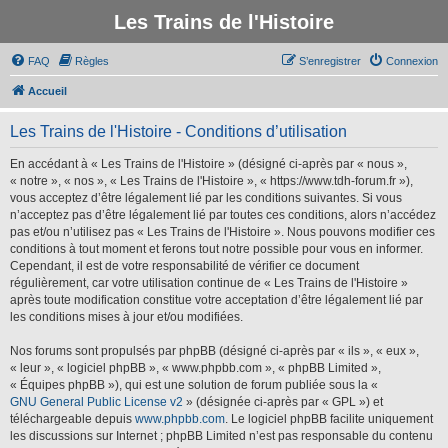
Les Trains de l'Histoire
FAQ
Règles
S’enregistrer
Connexion
Accueil
Les Trains de l'Histoire - Conditions d’utilisation
En accédant à « Les Trains de l'Histoire » (désigné ci-après par « nous »,
« notre », « nos », « Les Trains de l'Histoire », « https://www.tdh-forum.fr »),
vous acceptez d’être légalement lié par les conditions suivantes. Si vous
n’acceptez pas d’être légalement lié par toutes ces conditions, alors n’accédez
pas et/ou n’utilisez pas « Les Trains de l'Histoire ». Nous pouvons modifier ces
conditions à tout moment et ferons tout notre possible pour vous en informer.
Cependant, il est de votre responsabilité de vérifier ce document
régulièrement, car votre utilisation continue de « Les Trains de l'Histoire »
après toute modification constitue votre acceptation d’être légalement lié par
les conditions mises à jour et/ou modifiées.
Nos forums sont propulsés par phpBB (désigné ci-après par « ils », « eux »,
« leur », « logiciel phpBB », « www.phpbb.com », « phpBB Limited »,
« Équipes phpBB »), qui est une solution de forum publiée sous la «
GNU General Public License v2
» (désignée ci-après par « GPL ») et
téléchargeable depuis
www.phpbb.com
. Le logiciel phpBB facilite uniquement
les discussions sur Internet ; phpBB Limited n’est pas responsable du contenu