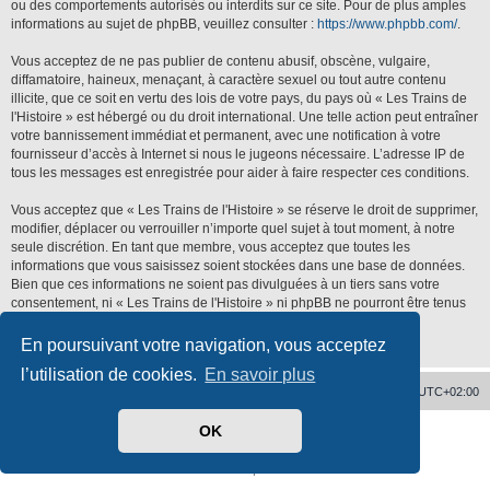
ou des comportements autorisés ou interdits sur ce site. Pour de plus amples
informations au sujet de phpBB, veuillez consulter :
https://www.phpbb.com/
.
Vous acceptez de ne pas publier de contenu abusif, obscène, vulgaire,
diffamatoire, haineux, menaçant, à caractère sexuel ou tout autre contenu
illicite, que ce soit en vertu des lois de votre pays, du pays où « Les Trains de
l'Histoire » est hébergé ou du droit international. Une telle action peut entraîner
votre bannissement immédiat et permanent, avec une notification à votre
fournisseur d’accès à Internet si nous le jugeons nécessaire. L’adresse IP de
tous les messages est enregistrée pour aider à faire respecter ces conditions.
Vous acceptez que « Les Trains de l'Histoire » se réserve le droit de supprimer,
modifier, déplacer ou verrouiller n’importe quel sujet à tout moment, à notre
seule discrétion. En tant que membre, vous acceptez que toutes les
informations que vous saisissez soient stockées dans une base de données.
Bien que ces informations ne soient pas divulguées à un tiers sans votre
consentement, ni « Les Trains de l'Histoire » ni phpBB ne pourront être tenus
responsables de toute tentative de piratage qui pourrait conduire à la
compromission des données.
En poursuivant votre navigation, vous acceptez
l’utilisation de cookies.
En savoir plus
Accueil
Supprimer les cookies
Heures au format
UTC+02:00
OK
Développé par
phpBB
® Forum Software © phpBB Limited
Traduit par
phpBB-fr.com
Confidentialité
|
Conditions