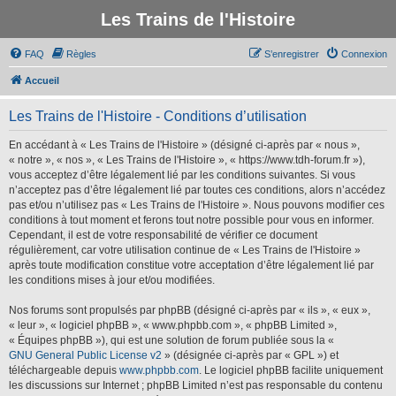
Les Trains de l'Histoire
FAQ
Règles
S’enregistrer
Connexion
Accueil
Les Trains de l'Histoire - Conditions d’utilisation
En accédant à « Les Trains de l'Histoire » (désigné ci-après par « nous »,
« notre », « nos », « Les Trains de l'Histoire », « https://www.tdh-forum.fr »),
vous acceptez d’être légalement lié par les conditions suivantes. Si vous
n’acceptez pas d’être légalement lié par toutes ces conditions, alors n’accédez
pas et/ou n’utilisez pas « Les Trains de l'Histoire ». Nous pouvons modifier ces
conditions à tout moment et ferons tout notre possible pour vous en informer.
Cependant, il est de votre responsabilité de vérifier ce document
régulièrement, car votre utilisation continue de « Les Trains de l'Histoire »
après toute modification constitue votre acceptation d’être légalement lié par
les conditions mises à jour et/ou modifiées.
Nos forums sont propulsés par phpBB (désigné ci-après par « ils », « eux »,
« leur », « logiciel phpBB », « www.phpbb.com », « phpBB Limited »,
« Équipes phpBB »), qui est une solution de forum publiée sous la «
GNU General Public License v2
» (désignée ci-après par « GPL ») et
téléchargeable depuis
www.phpbb.com
. Le logiciel phpBB facilite uniquement
les discussions sur Internet ; phpBB Limited n’est pas responsable du contenu