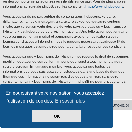
ou des comportements autorisés ou interdits sur ce site. Pour de plus amples
informations au sujet de phpBB, veuillez consulter :
https://www.phpbb.com/
.
Vous acceptez de ne pas publier de contenu abusif, obscène, vulgaire,
diffamatoire, haineux, menaçant, à caractère sexuel ou tout autre contenu
illicite, que ce soit en vertu des lois de votre pays, du pays où « Les Trains de
l'Histoire » est hébergé ou du droit international. Une telle action peut entraîner
votre bannissement immédiat et permanent, avec une notification à votre
fournisseur d’accès à Internet si nous le jugeons nécessaire. L’adresse IP de
tous les messages est enregistrée pour aider à faire respecter ces conditions.
Vous acceptez que « Les Trains de l'Histoire » se réserve le droit de supprimer,
modifier, déplacer ou verrouiller n’importe quel sujet à tout moment, à notre
seule discrétion. En tant que membre, vous acceptez que toutes les
informations que vous saisissez soient stockées dans une base de données.
Bien que ces informations ne soient pas divulguées à un tiers sans votre
consentement, ni « Les Trains de l'Histoire » ni phpBB ne pourront être tenus
responsables de toute tentative de piratage qui pourrait conduire à la
compromission des données.
En poursuivant votre navigation, vous acceptez
l’utilisation de cookies.
En savoir plus
Accueil
Supprimer les cookies
Heures au format
UTC+02:00
OK
Développé par
phpBB
® Forum Software © phpBB Limited
Traduit par
phpBB-fr.com
Confidentialité
|
Conditions