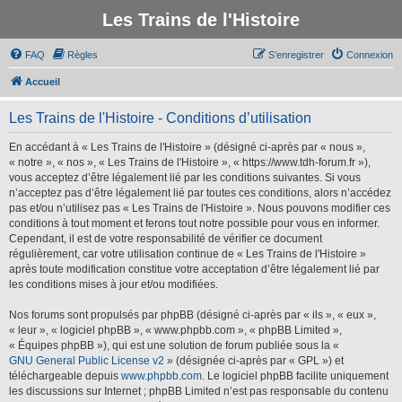
Les Trains de l'Histoire
FAQ
Règles
S’enregistrer
Connexion
Accueil
Les Trains de l'Histoire - Conditions d’utilisation
En accédant à « Les Trains de l'Histoire » (désigné ci-après par « nous »,
« notre », « nos », « Les Trains de l'Histoire », « https://www.tdh-forum.fr »),
vous acceptez d’être légalement lié par les conditions suivantes. Si vous
n’acceptez pas d’être légalement lié par toutes ces conditions, alors n’accédez
pas et/ou n’utilisez pas « Les Trains de l'Histoire ». Nous pouvons modifier ces
conditions à tout moment et ferons tout notre possible pour vous en informer.
Cependant, il est de votre responsabilité de vérifier ce document
régulièrement, car votre utilisation continue de « Les Trains de l'Histoire »
après toute modification constitue votre acceptation d’être légalement lié par
les conditions mises à jour et/ou modifiées.
Nos forums sont propulsés par phpBB (désigné ci-après par « ils », « eux »,
« leur », « logiciel phpBB », « www.phpbb.com », « phpBB Limited »,
« Équipes phpBB »), qui est une solution de forum publiée sous la «
GNU General Public License v2
» (désignée ci-après par « GPL ») et
téléchargeable depuis
www.phpbb.com
. Le logiciel phpBB facilite uniquement
les discussions sur Internet ; phpBB Limited n’est pas responsable du contenu