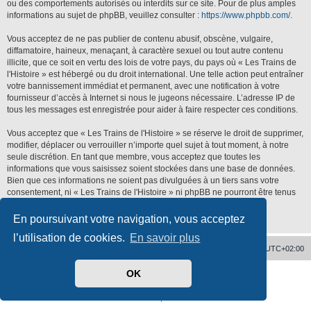
ou des comportements autorisés ou interdits sur ce site. Pour de plus amples
informations au sujet de phpBB, veuillez consulter :
https://www.phpbb.com/
.
Vous acceptez de ne pas publier de contenu abusif, obscène, vulgaire,
diffamatoire, haineux, menaçant, à caractère sexuel ou tout autre contenu
illicite, que ce soit en vertu des lois de votre pays, du pays où « Les Trains de
l'Histoire » est hébergé ou du droit international. Une telle action peut entraîner
votre bannissement immédiat et permanent, avec une notification à votre
fournisseur d’accès à Internet si nous le jugeons nécessaire. L’adresse IP de
tous les messages est enregistrée pour aider à faire respecter ces conditions.
Vous acceptez que « Les Trains de l'Histoire » se réserve le droit de supprimer,
modifier, déplacer ou verrouiller n’importe quel sujet à tout moment, à notre
seule discrétion. En tant que membre, vous acceptez que toutes les
informations que vous saisissez soient stockées dans une base de données.
Bien que ces informations ne soient pas divulguées à un tiers sans votre
consentement, ni « Les Trains de l'Histoire » ni phpBB ne pourront être tenus
responsables de toute tentative de piratage qui pourrait conduire à la
compromission des données.
En poursuivant votre navigation, vous acceptez
l’utilisation de cookies.
En savoir plus
Accueil
Supprimer les cookies
Heures au format
UTC+02:00
OK
Développé par
phpBB
® Forum Software © phpBB Limited
Traduit par
phpBB-fr.com
Confidentialité
|
Conditions