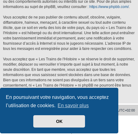
ou des comportements autorisés ou interdits sur ce site. Pour de plus amples
informations au sujet de phpBB, veuillez consulter :
https://www.phpbb.com/
.
Vous acceptez de ne pas publier de contenu abusif, obscène, vulgaire,
diffamatoire, haineux, menaçant, à caractère sexuel ou tout autre contenu
illicite, que ce soit en vertu des lois de votre pays, du pays où « Les Trains de
l'Histoire » est hébergé ou du droit international. Une telle action peut entraîner
votre bannissement immédiat et permanent, avec une notification à votre
fournisseur d’accès à Internet si nous le jugeons nécessaire. L’adresse IP de
tous les messages est enregistrée pour aider à faire respecter ces conditions.
Vous acceptez que « Les Trains de l'Histoire » se réserve le droit de supprimer,
modifier, déplacer ou verrouiller n’importe quel sujet à tout moment, à notre
seule discrétion. En tant que membre, vous acceptez que toutes les
informations que vous saisissez soient stockées dans une base de données.
Bien que ces informations ne soient pas divulguées à un tiers sans votre
consentement, ni « Les Trains de l'Histoire » ni phpBB ne pourront être tenus
responsables de toute tentative de piratage qui pourrait conduire à la
compromission des données.
En poursuivant votre navigation, vous acceptez
l’utilisation de cookies.
En savoir plus
Accueil
Supprimer les cookies
Heures au format
UTC+02:00
OK
Développé par
phpBB
® Forum Software © phpBB Limited
Traduit par
phpBB-fr.com
Confidentialité
|
Conditions