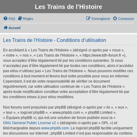
Les Trains de l'Histoire
FAQ
Règles
S’enregistrer
Connexion
Accueil
Les Trains de l'Histoire - Conditions d’utilisation
En accédant à « Les Trains de l'Histoire » (désigné ci-après par « nous »,
« notre », « nos », « Les Trains de l'Histoire », « https://www.tdh-forum.fr »),
vous acceptez d’être légalement lié par les conditions suivantes. Si vous
n’acceptez pas d’être légalement lié par toutes ces conditions, alors n’accédez
pas et/ou n’utilisez pas « Les Trains de l'Histoire ». Nous pouvons modifier ces
conditions à tout moment et ferons tout notre possible pour vous en informer.
Cependant, il est de votre responsabilité de vérifier ce document
régulièrement, car votre utilisation continue de « Les Trains de l'Histoire »
après toute modification constitue votre acceptation d’être légalement lié par
les conditions mises à jour et/ou modifiées.
Nos forums sont propulsés par phpBB (désigné ci-après par « ils », « eux »,
« leur », « logiciel phpBB », « www.phpbb.com », « phpBB Limited »,
« Équipes phpBB »), qui est une solution de forum publiée sous la «
GNU General Public License v2
» (désignée ci-après par « GPL ») et
téléchargeable depuis
www.phpbb.com
. Le logiciel phpBB facilite uniquement
les discussions sur Internet ; phpBB Limited n’est pas responsable du contenu