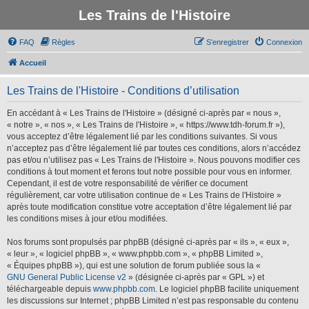
Les Trains de l'Histoire
FAQ
Règles
S’enregistrer
Connexion
Accueil
Les Trains de l'Histoire - Conditions d’utilisation
En accédant à « Les Trains de l'Histoire » (désigné ci-après par « nous »,
« notre », « nos », « Les Trains de l'Histoire », « https://www.tdh-forum.fr »),
vous acceptez d’être légalement lié par les conditions suivantes. Si vous
n’acceptez pas d’être légalement lié par toutes ces conditions, alors n’accédez
pas et/ou n’utilisez pas « Les Trains de l'Histoire ». Nous pouvons modifier ces
conditions à tout moment et ferons tout notre possible pour vous en informer.
Cependant, il est de votre responsabilité de vérifier ce document
régulièrement, car votre utilisation continue de « Les Trains de l'Histoire »
après toute modification constitue votre acceptation d’être légalement lié par
les conditions mises à jour et/ou modifiées.
Nos forums sont propulsés par phpBB (désigné ci-après par « ils », « eux »,
« leur », « logiciel phpBB », « www.phpbb.com », « phpBB Limited »,
« Équipes phpBB »), qui est une solution de forum publiée sous la «
GNU General Public License v2
» (désignée ci-après par « GPL ») et
téléchargeable depuis
www.phpbb.com
. Le logiciel phpBB facilite uniquement
les discussions sur Internet ; phpBB Limited n’est pas responsable du contenu