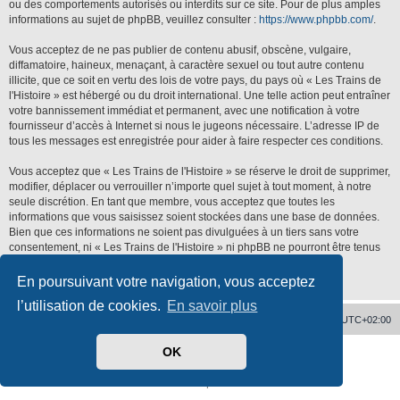
ou des comportements autorisés ou interdits sur ce site. Pour de plus amples
informations au sujet de phpBB, veuillez consulter :
https://www.phpbb.com/
.
Vous acceptez de ne pas publier de contenu abusif, obscène, vulgaire,
diffamatoire, haineux, menaçant, à caractère sexuel ou tout autre contenu
illicite, que ce soit en vertu des lois de votre pays, du pays où « Les Trains de
l'Histoire » est hébergé ou du droit international. Une telle action peut entraîner
votre bannissement immédiat et permanent, avec une notification à votre
fournisseur d’accès à Internet si nous le jugeons nécessaire. L’adresse IP de
tous les messages est enregistrée pour aider à faire respecter ces conditions.
Vous acceptez que « Les Trains de l'Histoire » se réserve le droit de supprimer,
modifier, déplacer ou verrouiller n’importe quel sujet à tout moment, à notre
seule discrétion. En tant que membre, vous acceptez que toutes les
informations que vous saisissez soient stockées dans une base de données.
Bien que ces informations ne soient pas divulguées à un tiers sans votre
consentement, ni « Les Trains de l'Histoire » ni phpBB ne pourront être tenus
responsables de toute tentative de piratage qui pourrait conduire à la
compromission des données.
En poursuivant votre navigation, vous acceptez
l’utilisation de cookies.
En savoir plus
Accueil
Supprimer les cookies
Heures au format
UTC+02:00
OK
Développé par
phpBB
® Forum Software © phpBB Limited
Traduit par
phpBB-fr.com
Confidentialité
|
Conditions