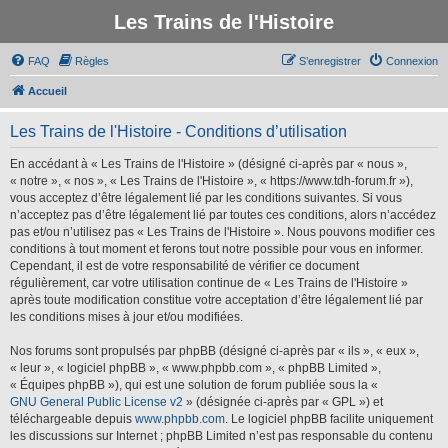
Les Trains de l'Histoire
FAQ
Règles
S’enregistrer
Connexion
Accueil
Les Trains de l'Histoire - Conditions d’utilisation
En accédant à « Les Trains de l'Histoire » (désigné ci-après par « nous »,
« notre », « nos », « Les Trains de l'Histoire », « https://www.tdh-forum.fr »),
vous acceptez d’être légalement lié par les conditions suivantes. Si vous
n’acceptez pas d’être légalement lié par toutes ces conditions, alors n’accédez
pas et/ou n’utilisez pas « Les Trains de l'Histoire ». Nous pouvons modifier ces
conditions à tout moment et ferons tout notre possible pour vous en informer.
Cependant, il est de votre responsabilité de vérifier ce document
régulièrement, car votre utilisation continue de « Les Trains de l'Histoire »
après toute modification constitue votre acceptation d’être légalement lié par
les conditions mises à jour et/ou modifiées.
Nos forums sont propulsés par phpBB (désigné ci-après par « ils », « eux »,
« leur », « logiciel phpBB », « www.phpbb.com », « phpBB Limited »,
« Équipes phpBB »), qui est une solution de forum publiée sous la «
GNU General Public License v2
» (désignée ci-après par « GPL ») et
téléchargeable depuis
www.phpbb.com
. Le logiciel phpBB facilite uniquement
les discussions sur Internet ; phpBB Limited n’est pas responsable du contenu