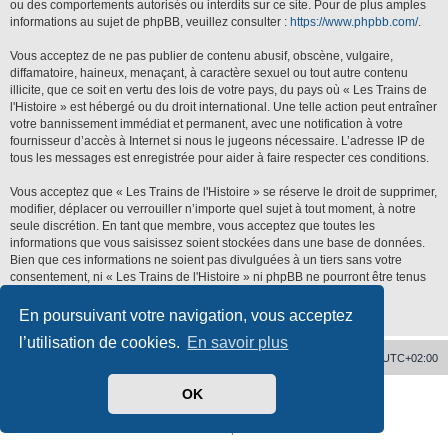
ou des comportements autorisés ou interdits sur ce site. Pour de plus amples
informations au sujet de phpBB, veuillez consulter :
https://www.phpbb.com/
.
Vous acceptez de ne pas publier de contenu abusif, obscène, vulgaire,
diffamatoire, haineux, menaçant, à caractère sexuel ou tout autre contenu
illicite, que ce soit en vertu des lois de votre pays, du pays où « Les Trains de
l'Histoire » est hébergé ou du droit international. Une telle action peut entraîner
votre bannissement immédiat et permanent, avec une notification à votre
fournisseur d’accès à Internet si nous le jugeons nécessaire. L’adresse IP de
tous les messages est enregistrée pour aider à faire respecter ces conditions.
Vous acceptez que « Les Trains de l'Histoire » se réserve le droit de supprimer,
modifier, déplacer ou verrouiller n’importe quel sujet à tout moment, à notre
seule discrétion. En tant que membre, vous acceptez que toutes les
informations que vous saisissez soient stockées dans une base de données.
Bien que ces informations ne soient pas divulguées à un tiers sans votre
consentement, ni « Les Trains de l'Histoire » ni phpBB ne pourront être tenus
responsables de toute tentative de piratage qui pourrait conduire à la
compromission des données.
En poursuivant votre navigation, vous acceptez
l’utilisation de cookies.
En savoir plus
Accueil
Supprimer les cookies
Heures au format
UTC+02:00
OK
Développé par
phpBB
® Forum Software © phpBB Limited
Traduit par
phpBB-fr.com
Confidentialité
|
Conditions