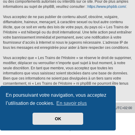
ou des comportements autorisés ou interdits sur ce site. Pour de plus amples
informations au sujet de phpBB, veuillez consulter :
https://www.phpbb.com/
.
Vous acceptez de ne pas publier de contenu abusif, obscène, vulgaire,
diffamatoire, haineux, menaçant, à caractère sexuel ou tout autre contenu
illicite, que ce soit en vertu des lois de votre pays, du pays où « Les Trains de
l'Histoire » est hébergé ou du droit international. Une telle action peut entraîner
votre bannissement immédiat et permanent, avec une notification à votre
fournisseur d’accès à Internet si nous le jugeons nécessaire. L’adresse IP de
tous les messages est enregistrée pour aider à faire respecter ces conditions.
Vous acceptez que « Les Trains de l'Histoire » se réserve le droit de supprimer,
modifier, déplacer ou verrouiller n’importe quel sujet à tout moment, à notre
seule discrétion. En tant que membre, vous acceptez que toutes les
informations que vous saisissez soient stockées dans une base de données.
Bien que ces informations ne soient pas divulguées à un tiers sans votre
consentement, ni « Les Trains de l'Histoire » ni phpBB ne pourront être tenus
responsables de toute tentative de piratage qui pourrait conduire à la
compromission des données.
En poursuivant votre navigation, vous acceptez
l’utilisation de cookies.
En savoir plus
Accueil
Supprimer les cookies
Heures au format
UTC+02:00
OK
Développé par
phpBB
® Forum Software © phpBB Limited
Traduit par
phpBB-fr.com
Confidentialité
|
Conditions