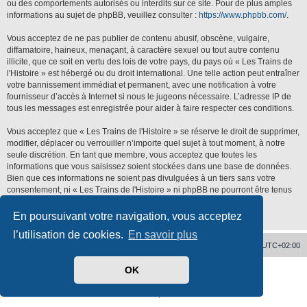
ou des comportements autorisés ou interdits sur ce site. Pour de plus amples
informations au sujet de phpBB, veuillez consulter :
https://www.phpbb.com/
.
Vous acceptez de ne pas publier de contenu abusif, obscène, vulgaire,
diffamatoire, haineux, menaçant, à caractère sexuel ou tout autre contenu
illicite, que ce soit en vertu des lois de votre pays, du pays où « Les Trains de
l'Histoire » est hébergé ou du droit international. Une telle action peut entraîner
votre bannissement immédiat et permanent, avec une notification à votre
fournisseur d’accès à Internet si nous le jugeons nécessaire. L’adresse IP de
tous les messages est enregistrée pour aider à faire respecter ces conditions.
Vous acceptez que « Les Trains de l'Histoire » se réserve le droit de supprimer,
modifier, déplacer ou verrouiller n’importe quel sujet à tout moment, à notre
seule discrétion. En tant que membre, vous acceptez que toutes les
informations que vous saisissez soient stockées dans une base de données.
Bien que ces informations ne soient pas divulguées à un tiers sans votre
consentement, ni « Les Trains de l'Histoire » ni phpBB ne pourront être tenus
responsables de toute tentative de piratage qui pourrait conduire à la
compromission des données.
En poursuivant votre navigation, vous acceptez
l’utilisation de cookies.
En savoir plus
Accueil
Supprimer les cookies
Heures au format
UTC+02:00
OK
Développé par
phpBB
® Forum Software © phpBB Limited
Traduit par
phpBB-fr.com
Confidentialité
|
Conditions