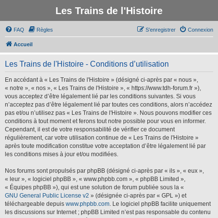
Les Trains de l'Histoire
FAQ
Règles
S’enregistrer
Connexion
Accueil
Les Trains de l'Histoire - Conditions d’utilisation
En accédant à « Les Trains de l'Histoire » (désigné ci-après par « nous »,
« notre », « nos », « Les Trains de l'Histoire », « https://www.tdh-forum.fr »),
vous acceptez d’être légalement lié par les conditions suivantes. Si vous
n’acceptez pas d’être légalement lié par toutes ces conditions, alors n’accédez
pas et/ou n’utilisez pas « Les Trains de l'Histoire ». Nous pouvons modifier ces
conditions à tout moment et ferons tout notre possible pour vous en informer.
Cependant, il est de votre responsabilité de vérifier ce document
régulièrement, car votre utilisation continue de « Les Trains de l'Histoire »
après toute modification constitue votre acceptation d’être légalement lié par
les conditions mises à jour et/ou modifiées.
Nos forums sont propulsés par phpBB (désigné ci-après par « ils », « eux »,
« leur », « logiciel phpBB », « www.phpbb.com », « phpBB Limited »,
« Équipes phpBB »), qui est une solution de forum publiée sous la «
GNU General Public License v2
» (désignée ci-après par « GPL ») et
téléchargeable depuis
www.phpbb.com
. Le logiciel phpBB facilite uniquement
les discussions sur Internet ; phpBB Limited n’est pas responsable du contenu