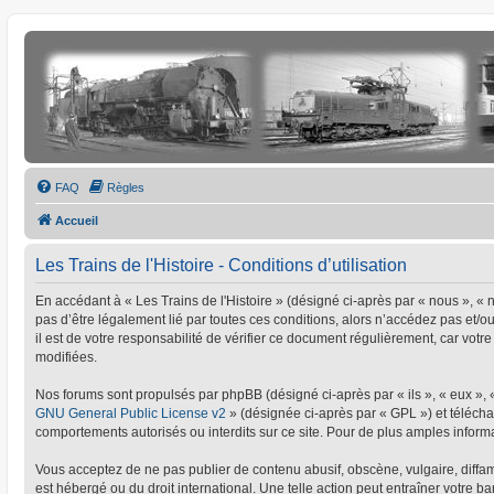
FAQ
Règles
Accueil
Les Trains de l'Histoire - Conditions d’utilisation
En accédant à « Les Trains de l'Histoire » (désigné ci-après par « nous », « no
pas d’être légalement lié par toutes ces conditions, alors n’accédez pas et/o
il est de votre responsabilité de vérifier ce document régulièrement, car votre
modifiées.
Nos forums sont propulsés par phpBB (désigné ci-après par « ils », « eux »,
GNU General Public License v2
» (désignée ci-après par « GPL ») et téléc
comportements autorisés ou interdits sur ce site. Pour de plus amples informa
Vous acceptez de ne pas publier de contenu abusif, obscène, vulgaire, diffamat
est hébergé ou du droit international. Une telle action peut entraîner votre 