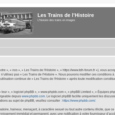
Les Trains de l'Histoire
L'histoire des trains en images
tre », « nos », « Les Trains de l'Histoire », « https://www.tdh-forum.fr »), vous acc
u n’utilisez pas « Les Trains de l'Histoire ». Nous pouvons modifier ces conditions 
 utilisation continue de « Les Trains de l'Histoire » après toute modification constit
 « leur », « logiciel phpBB », « www.phpbb.com », « phpBB Limited », « Équipes php
hargeable depuis
www.phpbb.com
. Le logiciel phpBB facilite uniquement les discus
tions au sujet de phpBB, veuillez consulter :
https://www.phpbb.com/
.
oire, haineux, menaçant, à caractère sexuel ou tout autre contenu illicite, que ce s
bannissement immédiat et permanent, avec une notification à votre fournisseur d’accè