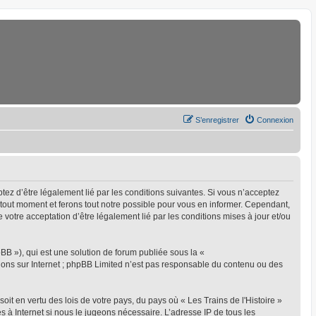
S’enregistrer
Connexion
eptez d’être légalement lié par les conditions suivantes. Si vous n’acceptez
à tout moment et ferons tout notre possible pour vous en informer. Cependant,
ue votre acceptation d’être légalement lié par les conditions mises à jour et/ou
BB »), qui est une solution de forum publiée sous la «
sions sur Internet ; phpBB Limited n’est pas responsable du contenu ou des
oit en vertu des lois de votre pays, du pays où « Les Trains de l'Histoire »
s à Internet si nous le jugeons nécessaire. L’adresse IP de tous les