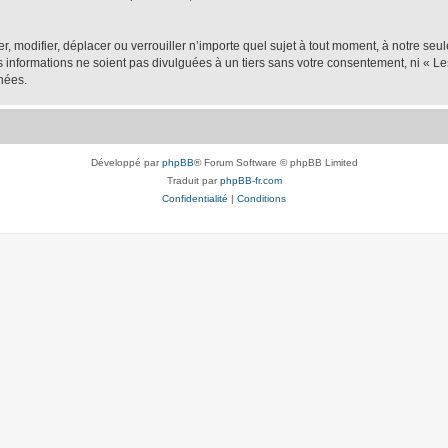
er, modifier, déplacer ou verrouiller n’importe quel sujet à tout moment, à notre se
nformations ne soient pas divulguées à un tiers sans votre consentement, ni « Les
nées.
Développé par
phpBB
® Forum Software © phpBB Limited
Traduit par
phpBB-fr.com
Confidentialité
|
Conditions