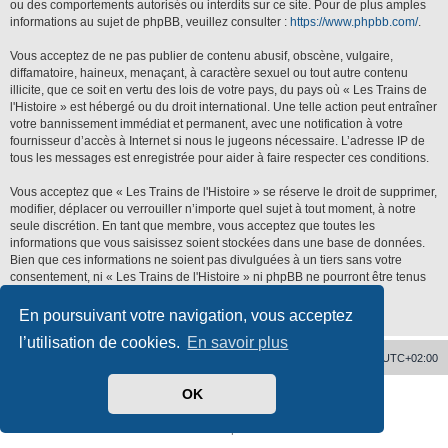
ou des comportements autorisés ou interdits sur ce site. Pour de plus amples
informations au sujet de phpBB, veuillez consulter :
https://www.phpbb.com/
.
Vous acceptez de ne pas publier de contenu abusif, obscène, vulgaire,
diffamatoire, haineux, menaçant, à caractère sexuel ou tout autre contenu
illicite, que ce soit en vertu des lois de votre pays, du pays où « Les Trains de
l'Histoire » est hébergé ou du droit international. Une telle action peut entraîner
votre bannissement immédiat et permanent, avec une notification à votre
fournisseur d’accès à Internet si nous le jugeons nécessaire. L’adresse IP de
tous les messages est enregistrée pour aider à faire respecter ces conditions.
Vous acceptez que « Les Trains de l'Histoire » se réserve le droit de supprimer,
modifier, déplacer ou verrouiller n’importe quel sujet à tout moment, à notre
seule discrétion. En tant que membre, vous acceptez que toutes les
informations que vous saisissez soient stockées dans une base de données.
Bien que ces informations ne soient pas divulguées à un tiers sans votre
consentement, ni « Les Trains de l'Histoire » ni phpBB ne pourront être tenus
responsables de toute tentative de piratage qui pourrait conduire à la
compromission des données.
En poursuivant votre navigation, vous acceptez
l’utilisation de cookies.
En savoir plus
Accueil
Supprimer les cookies
Heures au format
UTC+02:00
OK
Développé par
phpBB
® Forum Software © phpBB Limited
Traduit par
phpBB-fr.com
Confidentialité
|
Conditions