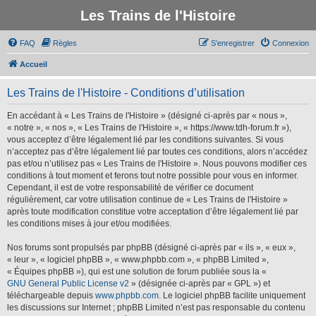
Les Trains de l'Histoire
FAQ
Règles
S’enregistrer
Connexion
Accueil
Les Trains de l'Histoire - Conditions d’utilisation
En accédant à « Les Trains de l'Histoire » (désigné ci-après par « nous »,
« notre », « nos », « Les Trains de l'Histoire », « https://www.tdh-forum.fr »),
vous acceptez d’être légalement lié par les conditions suivantes. Si vous
n’acceptez pas d’être légalement lié par toutes ces conditions, alors n’accédez
pas et/ou n’utilisez pas « Les Trains de l'Histoire ». Nous pouvons modifier ces
conditions à tout moment et ferons tout notre possible pour vous en informer.
Cependant, il est de votre responsabilité de vérifier ce document
régulièrement, car votre utilisation continue de « Les Trains de l'Histoire »
après toute modification constitue votre acceptation d’être légalement lié par
les conditions mises à jour et/ou modifiées.
Nos forums sont propulsés par phpBB (désigné ci-après par « ils », « eux »,
« leur », « logiciel phpBB », « www.phpbb.com », « phpBB Limited »,
« Équipes phpBB »), qui est une solution de forum publiée sous la «
GNU General Public License v2
» (désignée ci-après par « GPL ») et
téléchargeable depuis
www.phpbb.com
. Le logiciel phpBB facilite uniquement
les discussions sur Internet ; phpBB Limited n’est pas responsable du contenu