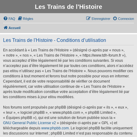
Les Trains de l'Histoire
FAQ
Règles
S’enregistrer
Connexion
Accueil
Les Trains de l'Histoire - Conditions d’utilisation
En accédant à « Les Trains de l'Histoire » (désigné ci-après par « nous »,
« notre », « nos », « Les Trains de l'Histoire », « https://www.tdh-forum.fr »),
vous acceptez d’être légalement lié par les conditions suivantes. Si vous
n’acceptez pas d’être légalement lié par toutes ces conditions, alors n’accédez
pas et/ou n’utilisez pas « Les Trains de l'Histoire ». Nous pouvons modifier ces
conditions à tout moment et ferons tout notre possible pour vous en informer.
Cependant, il est de votre responsabilité de vérifier ce document
régulièrement, car votre utilisation continue de « Les Trains de l'Histoire »
après toute modification constitue votre acceptation d’être légalement lié par
les conditions mises à jour et/ou modifiées.
Nos forums sont propulsés par phpBB (désigné ci-après par « ils », « eux »,
« leur », « logiciel phpBB », « www.phpbb.com », « phpBB Limited »,
« Équipes phpBB »), qui est une solution de forum publiée sous la «
GNU General Public License v2
» (désignée ci-après par « GPL ») et
téléchargeable depuis
www.phpbb.com
. Le logiciel phpBB facilite uniquement
les discussions sur Internet ; phpBB Limited n’est pas responsable du contenu