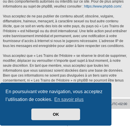
ou des comportements autorisés ou interdits sur ce site. Pour de plus amples
informations au sujet de phpBB, veuillez consulter :
https://www.phpbb.com/
.
Vous acceptez de ne pas publier de contenu abusif, obscène, vulgaire,
diffamatoire, haineux, menaçant, à caractère sexuel ou tout autre contenu
illicite, que ce soit en vertu des lois de votre pays, du pays où « Les Trains de
l'Histoire » est hébergé ou du droit international. Une telle action peut entraîner
votre bannissement immédiat et permanent, avec une notification à votre
fournisseur d’accès à Internet si nous le jugeons nécessaire. L’adresse IP de
tous les messages est enregistrée pour aider à faire respecter ces conditions.
Vous acceptez que « Les Trains de l'Histoire » se réserve le droit de supprimer,
modifier, déplacer ou verrouiller n’importe quel sujet à tout moment, à notre
seule discrétion. En tant que membre, vous acceptez que toutes les
informations que vous saisissez soient stockées dans une base de données.
Bien que ces informations ne soient pas divulguées à un tiers sans votre
consentement, ni « Les Trains de l'Histoire » ni phpBB ne pourront être tenus
responsables de toute tentative de piratage qui pourrait conduire à la
compromission des données.
En poursuivant votre navigation, vous acceptez
l’utilisation de cookies.
En savoir plus
Accueil
Supprimer les cookies
Heures au format
UTC+02:00
OK
Développé par
phpBB
® Forum Software © phpBB Limited
Traduit par
phpBB-fr.com
Confidentialité
|
Conditions