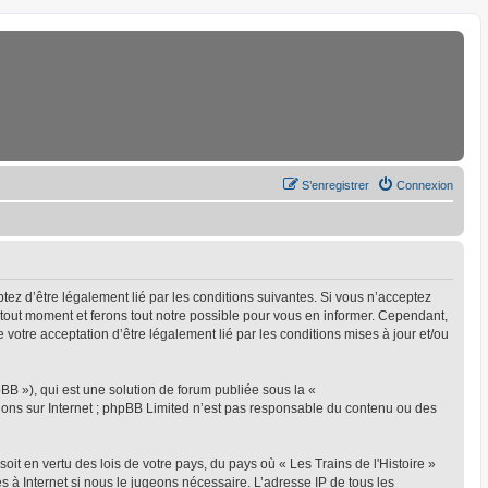
S’enregistrer
Connexion
eptez d’être légalement lié par les conditions suivantes. Si vous n’acceptez
à tout moment et ferons tout notre possible pour vous en informer. Cependant,
ue votre acceptation d’être légalement lié par les conditions mises à jour et/ou
BB »), qui est une solution de forum publiée sous la «
sions sur Internet ; phpBB Limited n’est pas responsable du contenu ou des
oit en vertu des lois de votre pays, du pays où « Les Trains de l'Histoire »
s à Internet si nous le jugeons nécessaire. L’adresse IP de tous les