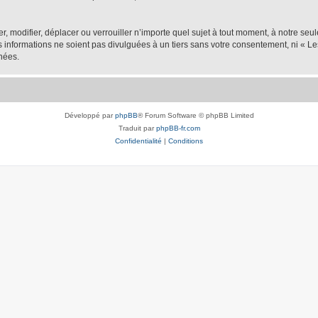
er, modifier, déplacer ou verrouiller n’importe quel sujet à tout moment, à notre se
nformations ne soient pas divulguées à un tiers sans votre consentement, ni « Les
nées.
Développé par
phpBB
® Forum Software © phpBB Limited
Traduit par
phpBB-fr.com
Confidentialité
|
Conditions