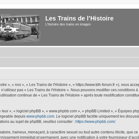
Les Trains de l'Histoire
L'histoire des trains en images
tre », « nos », « Les Trains de l'Histoire », « https://www.tdh-forum.fr »), vous acc
u n’utilisez pas « Les Trains de l'Histoire ». Nous pouvons modifier ces conditions 
 utilisation continue de « Les Trains de l'Histoire » après toute modification constit
 « leur », « logiciel phpBB », « www.phpbb.com », « phpBB Limited », « Équipes php
hargeable depuis
www.phpbb.com
. Le logiciel phpBB facilite uniquement les discus
tions au sujet de phpBB, veuillez consulter :
https://www.phpbb.com/
.
oire, haineux, menaçant, à caractère sexuel ou tout autre contenu illicite, que ce s
bannissement immédiat et permanent, avec une notification à votre fournisseur d’accè