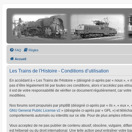
FAQ
Règles
Accueil
Les Trains de l'Histoire - Conditions d’utilisation
En accédant à « Les Trains de l'Histoire » (désigné ci-après par « nous », « no
pas d’être légalement lié par toutes ces conditions, alors n’accédez pas et/o
il est de votre responsabilité de vérifier ce document régulièrement, car votre
modifiées.
Nos forums sont propulsés par phpBB (désigné ci-après par « ils », « eux »,
GNU General Public License v2
» (désignée ci-après par « GPL ») et téléc
comportements autorisés ou interdits sur ce site. Pour de plus amples informa
Vous acceptez de ne pas publier de contenu abusif, obscène, vulgaire, diffamat
est hébergé ou du droit international. Une telle action peut entraîner votre 