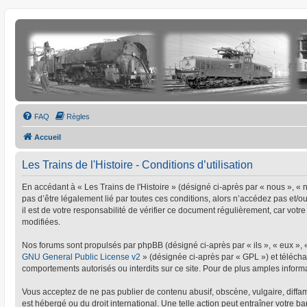
FAQ
Règles
Accueil
Les Trains de l'Histoire - Conditions d’utilisation
En accédant à « Les Trains de l'Histoire » (désigné ci-après par « nous », « no
pas d’être légalement lié par toutes ces conditions, alors n’accédez pas et/o
il est de votre responsabilité de vérifier ce document régulièrement, car votre
modifiées.
Nos forums sont propulsés par phpBB (désigné ci-après par « ils », « eux »,
GNU General Public License v2
» (désignée ci-après par « GPL ») et téléc
comportements autorisés ou interdits sur ce site. Pour de plus amples informa
Vous acceptez de ne pas publier de contenu abusif, obscène, vulgaire, diffamat
est hébergé ou du droit international. Une telle action peut entraîner votre 