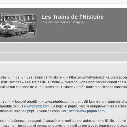
Les Trains de l'Histoire
L'histoire des trains en images
tre », « nos », « Les Trains de l'Histoire », « https://www.tdh-forum.fr »), vous acc
u n’utilisez pas « Les Trains de l'Histoire ». Nous pouvons modifier ces conditions 
 utilisation continue de « Les Trains de l'Histoire » après toute modification constit
 « leur », « logiciel phpBB », « www.phpbb.com », « phpBB Limited », « Équipes php
hargeable depuis
www.phpbb.com
. Le logiciel phpBB facilite uniquement les discus
tions au sujet de phpBB, veuillez consulter :
https://www.phpbb.com/
.
oire, haineux, menaçant, à caractère sexuel ou tout autre contenu illicite, que ce s
bannissement immédiat et permanent, avec une notification à votre fournisseur d’accè