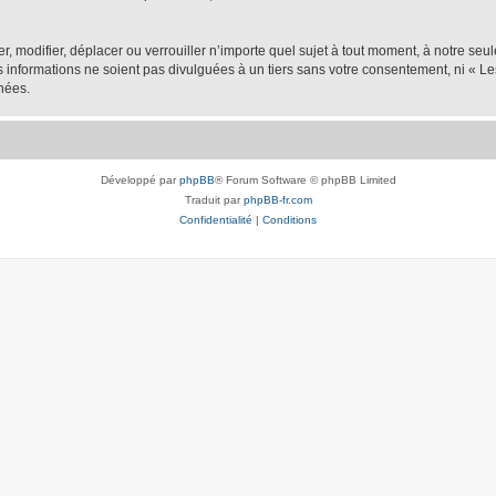
er, modifier, déplacer ou verrouiller n’importe quel sujet à tout moment, à notre se
nformations ne soient pas divulguées à un tiers sans votre consentement, ni « Les
nées.
Développé par
phpBB
® Forum Software © phpBB Limited
Traduit par
phpBB-fr.com
Confidentialité
|
Conditions