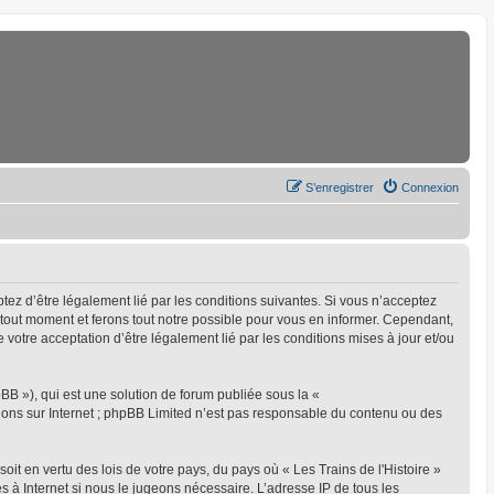
S’enregistrer
Connexion
eptez d’être légalement lié par les conditions suivantes. Si vous n’acceptez
à tout moment et ferons tout notre possible pour vous en informer. Cependant,
ue votre acceptation d’être légalement lié par les conditions mises à jour et/ou
BB »), qui est une solution de forum publiée sous la «
sions sur Internet ; phpBB Limited n’est pas responsable du contenu ou des
oit en vertu des lois de votre pays, du pays où « Les Trains de l'Histoire »
s à Internet si nous le jugeons nécessaire. L’adresse IP de tous les