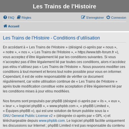
Les Trains de l'Histoire
FAQ
Règles
S’enregistrer
Connexion
Accueil
Les Trains de l'Histoire - Conditions d’utilisation
En accédant à « Les Trains de l'Histoire » (désigné ci-après par « nous »,
« notre », « nos », « Les Trains de l'Histoire », « https://www.tdh-forum.fr »),
vous acceptez d’être légalement lié par les conditions suivantes. Si vous
n’acceptez pas d’être légalement lié par toutes ces conditions, alors n’accédez
pas et/ou n’utilisez pas « Les Trains de l'Histoire ». Nous pouvons modifier ces
conditions à tout moment et ferons tout notre possible pour vous en informer.
Cependant, il est de votre responsabilité de vérifier ce document
régulièrement, car votre utilisation continue de « Les Trains de l'Histoire »
après toute modification constitue votre acceptation d’être légalement lié par
les conditions mises à jour et/ou modifiées.
Nos forums sont propulsés par phpBB (désigné ci-après par « ils », « eux »,
« leur », « logiciel phpBB », « www.phpbb.com », « phpBB Limited »,
« Équipes phpBB »), qui est une solution de forum publiée sous la «
GNU General Public License v2
» (désignée ci-après par « GPL ») et
téléchargeable depuis
www.phpbb.com
. Le logiciel phpBB facilite uniquement
les discussions sur Internet ; phpBB Limited n’est pas responsable du contenu