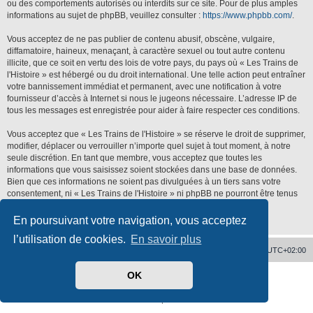
ou des comportements autorisés ou interdits sur ce site. Pour de plus amples
informations au sujet de phpBB, veuillez consulter :
https://www.phpbb.com/
.
Vous acceptez de ne pas publier de contenu abusif, obscène, vulgaire,
diffamatoire, haineux, menaçant, à caractère sexuel ou tout autre contenu
illicite, que ce soit en vertu des lois de votre pays, du pays où « Les Trains de
l'Histoire » est hébergé ou du droit international. Une telle action peut entraîner
votre bannissement immédiat et permanent, avec une notification à votre
fournisseur d’accès à Internet si nous le jugeons nécessaire. L’adresse IP de
tous les messages est enregistrée pour aider à faire respecter ces conditions.
Vous acceptez que « Les Trains de l'Histoire » se réserve le droit de supprimer,
modifier, déplacer ou verrouiller n’importe quel sujet à tout moment, à notre
seule discrétion. En tant que membre, vous acceptez que toutes les
informations que vous saisissez soient stockées dans une base de données.
Bien que ces informations ne soient pas divulguées à un tiers sans votre
consentement, ni « Les Trains de l'Histoire » ni phpBB ne pourront être tenus
responsables de toute tentative de piratage qui pourrait conduire à la
compromission des données.
En poursuivant votre navigation, vous acceptez
l’utilisation de cookies.
En savoir plus
Accueil
Supprimer les cookies
Heures au format
UTC+02:00
OK
Développé par
phpBB
® Forum Software © phpBB Limited
Traduit par
phpBB-fr.com
Confidentialité
|
Conditions