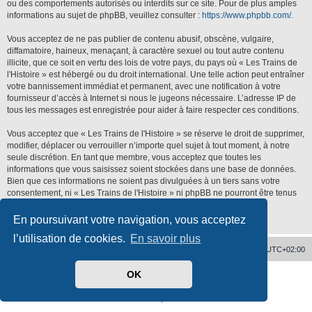
ou des comportements autorisés ou interdits sur ce site. Pour de plus amples
informations au sujet de phpBB, veuillez consulter :
https://www.phpbb.com/
.
Vous acceptez de ne pas publier de contenu abusif, obscène, vulgaire,
diffamatoire, haineux, menaçant, à caractère sexuel ou tout autre contenu
illicite, que ce soit en vertu des lois de votre pays, du pays où « Les Trains de
l'Histoire » est hébergé ou du droit international. Une telle action peut entraîner
votre bannissement immédiat et permanent, avec une notification à votre
fournisseur d’accès à Internet si nous le jugeons nécessaire. L’adresse IP de
tous les messages est enregistrée pour aider à faire respecter ces conditions.
Vous acceptez que « Les Trains de l'Histoire » se réserve le droit de supprimer,
modifier, déplacer ou verrouiller n’importe quel sujet à tout moment, à notre
seule discrétion. En tant que membre, vous acceptez que toutes les
informations que vous saisissez soient stockées dans une base de données.
Bien que ces informations ne soient pas divulguées à un tiers sans votre
consentement, ni « Les Trains de l'Histoire » ni phpBB ne pourront être tenus
responsables de toute tentative de piratage qui pourrait conduire à la
compromission des données.
En poursuivant votre navigation, vous acceptez
l’utilisation de cookies.
En savoir plus
Accueil
Supprimer les cookies
Heures au format
UTC+02:00
OK
Développé par
phpBB
® Forum Software © phpBB Limited
Traduit par
phpBB-fr.com
Confidentialité
|
Conditions