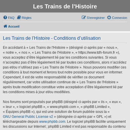
Les Trains de l'Histoire
FAQ
Règles
S’enregistrer
Connexion
Accueil
Les Trains de l'Histoire - Conditions d’utilisation
En accédant à « Les Trains de l'Histoire » (désigné ci-après par « nous »,
« notre », « nos », « Les Trains de l'Histoire », « https://www.tdh-forum.fr »),
vous acceptez d’être légalement lié par les conditions suivantes. Si vous
n’acceptez pas d’être légalement lié par toutes ces conditions, alors n’accédez
pas et/ou n’utilisez pas « Les Trains de l'Histoire ». Nous pouvons modifier ces
conditions à tout moment et ferons tout notre possible pour vous en informer.
Cependant, il est de votre responsabilité de vérifier ce document
régulièrement, car votre utilisation continue de « Les Trains de l'Histoire »
après toute modification constitue votre acceptation d’être légalement lié par
les conditions mises à jour et/ou modifiées.
Nos forums sont propulsés par phpBB (désigné ci-après par « ils », « eux »,
« leur », « logiciel phpBB », « www.phpbb.com », « phpBB Limited »,
« Équipes phpBB »), qui est une solution de forum publiée sous la «
GNU General Public License v2
» (désignée ci-après par « GPL ») et
téléchargeable depuis
www.phpbb.com
. Le logiciel phpBB facilite uniquement
les discussions sur Internet ; phpBB Limited n’est pas responsable du contenu