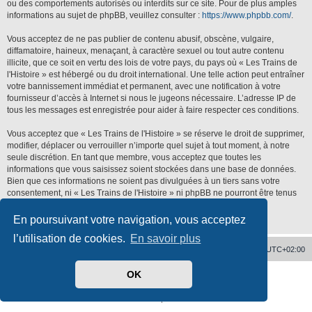
ou des comportements autorisés ou interdits sur ce site. Pour de plus amples
informations au sujet de phpBB, veuillez consulter :
https://www.phpbb.com/
.
Vous acceptez de ne pas publier de contenu abusif, obscène, vulgaire,
diffamatoire, haineux, menaçant, à caractère sexuel ou tout autre contenu
illicite, que ce soit en vertu des lois de votre pays, du pays où « Les Trains de
l'Histoire » est hébergé ou du droit international. Une telle action peut entraîner
votre bannissement immédiat et permanent, avec une notification à votre
fournisseur d’accès à Internet si nous le jugeons nécessaire. L’adresse IP de
tous les messages est enregistrée pour aider à faire respecter ces conditions.
Vous acceptez que « Les Trains de l'Histoire » se réserve le droit de supprimer,
modifier, déplacer ou verrouiller n’importe quel sujet à tout moment, à notre
seule discrétion. En tant que membre, vous acceptez que toutes les
informations que vous saisissez soient stockées dans une base de données.
Bien que ces informations ne soient pas divulguées à un tiers sans votre
consentement, ni « Les Trains de l'Histoire » ni phpBB ne pourront être tenus
responsables de toute tentative de piratage qui pourrait conduire à la
compromission des données.
En poursuivant votre navigation, vous acceptez
l’utilisation de cookies.
En savoir plus
Accueil
Supprimer les cookies
Heures au format
UTC+02:00
OK
Développé par
phpBB
® Forum Software © phpBB Limited
Traduit par
phpBB-fr.com
Confidentialité
|
Conditions