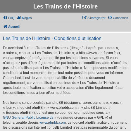
Les Trains de l'Histoire
FAQ
Règles
S’enregistrer
Connexion
Accueil
Les Trains de l'Histoire - Conditions d’utilisation
En accédant à « Les Trains de l'Histoire » (désigné ci-après par « nous »,
« notre », « nos », « Les Trains de l'Histoire », « https://www.tdh-forum.fr »),
vous acceptez d’être légalement lié par les conditions suivantes. Si vous
n’acceptez pas d’être légalement lié par toutes ces conditions, alors n’accédez
pas et/ou n’utilisez pas « Les Trains de l'Histoire ». Nous pouvons modifier ces
conditions à tout moment et ferons tout notre possible pour vous en informer.
Cependant, il est de votre responsabilité de vérifier ce document
régulièrement, car votre utilisation continue de « Les Trains de l'Histoire »
après toute modification constitue votre acceptation d’être légalement lié par
les conditions mises à jour et/ou modifiées.
Nos forums sont propulsés par phpBB (désigné ci-après par « ils », « eux »,
« leur », « logiciel phpBB », « www.phpbb.com », « phpBB Limited »,
« Équipes phpBB »), qui est une solution de forum publiée sous la «
GNU General Public License v2
» (désignée ci-après par « GPL ») et
téléchargeable depuis
www.phpbb.com
. Le logiciel phpBB facilite uniquement
les discussions sur Internet ; phpBB Limited n’est pas responsable du contenu