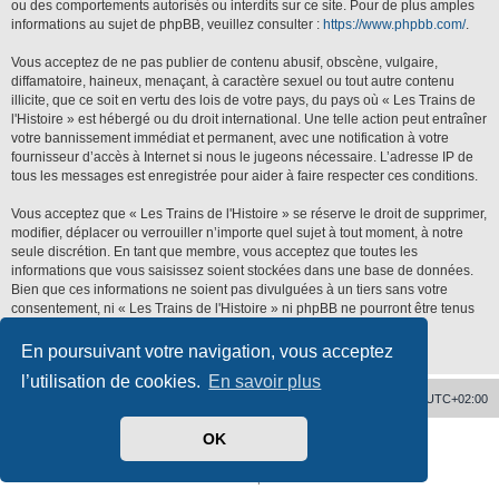
ou des comportements autorisés ou interdits sur ce site. Pour de plus amples
informations au sujet de phpBB, veuillez consulter :
https://www.phpbb.com/
.
Vous acceptez de ne pas publier de contenu abusif, obscène, vulgaire,
diffamatoire, haineux, menaçant, à caractère sexuel ou tout autre contenu
illicite, que ce soit en vertu des lois de votre pays, du pays où « Les Trains de
l'Histoire » est hébergé ou du droit international. Une telle action peut entraîner
votre bannissement immédiat et permanent, avec une notification à votre
fournisseur d’accès à Internet si nous le jugeons nécessaire. L’adresse IP de
tous les messages est enregistrée pour aider à faire respecter ces conditions.
Vous acceptez que « Les Trains de l'Histoire » se réserve le droit de supprimer,
modifier, déplacer ou verrouiller n’importe quel sujet à tout moment, à notre
seule discrétion. En tant que membre, vous acceptez que toutes les
informations que vous saisissez soient stockées dans une base de données.
Bien que ces informations ne soient pas divulguées à un tiers sans votre
consentement, ni « Les Trains de l'Histoire » ni phpBB ne pourront être tenus
responsables de toute tentative de piratage qui pourrait conduire à la
compromission des données.
En poursuivant votre navigation, vous acceptez
l’utilisation de cookies.
En savoir plus
Accueil
Supprimer les cookies
Heures au format
UTC+02:00
OK
Développé par
phpBB
® Forum Software © phpBB Limited
Traduit par
phpBB-fr.com
Confidentialité
|
Conditions