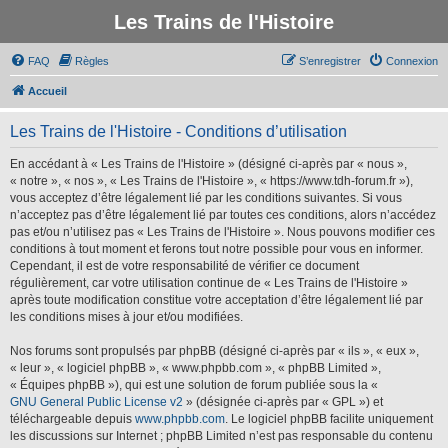
Les Trains de l'Histoire
FAQ
Règles
S’enregistrer
Connexion
Accueil
Les Trains de l'Histoire - Conditions d’utilisation
En accédant à « Les Trains de l'Histoire » (désigné ci-après par « nous »,
« notre », « nos », « Les Trains de l'Histoire », « https://www.tdh-forum.fr »),
vous acceptez d’être légalement lié par les conditions suivantes. Si vous
n’acceptez pas d’être légalement lié par toutes ces conditions, alors n’accédez
pas et/ou n’utilisez pas « Les Trains de l'Histoire ». Nous pouvons modifier ces
conditions à tout moment et ferons tout notre possible pour vous en informer.
Cependant, il est de votre responsabilité de vérifier ce document
régulièrement, car votre utilisation continue de « Les Trains de l'Histoire »
après toute modification constitue votre acceptation d’être légalement lié par
les conditions mises à jour et/ou modifiées.
Nos forums sont propulsés par phpBB (désigné ci-après par « ils », « eux »,
« leur », « logiciel phpBB », « www.phpbb.com », « phpBB Limited »,
« Équipes phpBB »), qui est une solution de forum publiée sous la «
GNU General Public License v2
» (désignée ci-après par « GPL ») et
téléchargeable depuis
www.phpbb.com
. Le logiciel phpBB facilite uniquement
les discussions sur Internet ; phpBB Limited n’est pas responsable du contenu