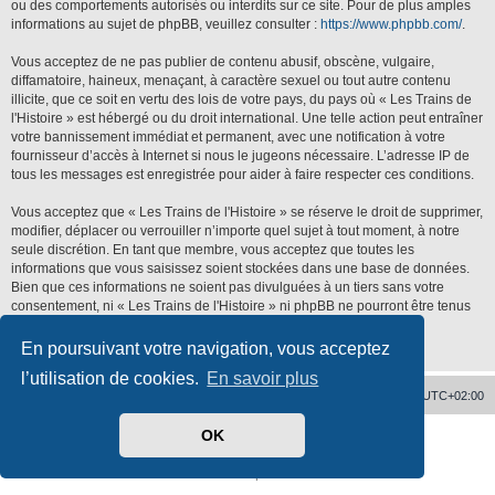
ou des comportements autorisés ou interdits sur ce site. Pour de plus amples
informations au sujet de phpBB, veuillez consulter :
https://www.phpbb.com/
.
Vous acceptez de ne pas publier de contenu abusif, obscène, vulgaire,
diffamatoire, haineux, menaçant, à caractère sexuel ou tout autre contenu
illicite, que ce soit en vertu des lois de votre pays, du pays où « Les Trains de
l'Histoire » est hébergé ou du droit international. Une telle action peut entraîner
votre bannissement immédiat et permanent, avec une notification à votre
fournisseur d’accès à Internet si nous le jugeons nécessaire. L’adresse IP de
tous les messages est enregistrée pour aider à faire respecter ces conditions.
Vous acceptez que « Les Trains de l'Histoire » se réserve le droit de supprimer,
modifier, déplacer ou verrouiller n’importe quel sujet à tout moment, à notre
seule discrétion. En tant que membre, vous acceptez que toutes les
informations que vous saisissez soient stockées dans une base de données.
Bien que ces informations ne soient pas divulguées à un tiers sans votre
consentement, ni « Les Trains de l'Histoire » ni phpBB ne pourront être tenus
responsables de toute tentative de piratage qui pourrait conduire à la
compromission des données.
En poursuivant votre navigation, vous acceptez
l’utilisation de cookies.
En savoir plus
Accueil
Supprimer les cookies
Heures au format
UTC+02:00
OK
Développé par
phpBB
® Forum Software © phpBB Limited
Traduit par
phpBB-fr.com
Confidentialité
|
Conditions