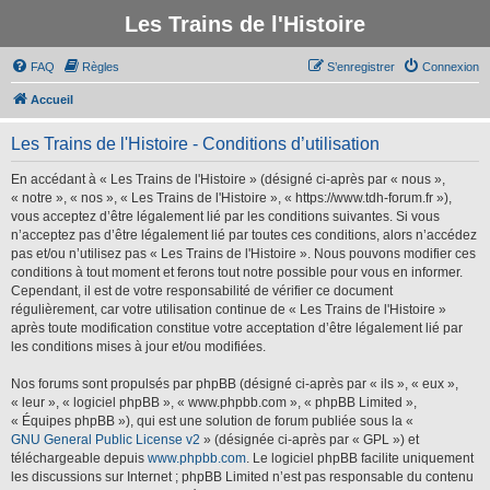
Les Trains de l'Histoire
FAQ
Règles
S’enregistrer
Connexion
Accueil
Les Trains de l'Histoire - Conditions d’utilisation
En accédant à « Les Trains de l'Histoire » (désigné ci-après par « nous »,
« notre », « nos », « Les Trains de l'Histoire », « https://www.tdh-forum.fr »),
vous acceptez d’être légalement lié par les conditions suivantes. Si vous
n’acceptez pas d’être légalement lié par toutes ces conditions, alors n’accédez
pas et/ou n’utilisez pas « Les Trains de l'Histoire ». Nous pouvons modifier ces
conditions à tout moment et ferons tout notre possible pour vous en informer.
Cependant, il est de votre responsabilité de vérifier ce document
régulièrement, car votre utilisation continue de « Les Trains de l'Histoire »
après toute modification constitue votre acceptation d’être légalement lié par
les conditions mises à jour et/ou modifiées.
Nos forums sont propulsés par phpBB (désigné ci-après par « ils », « eux »,
« leur », « logiciel phpBB », « www.phpbb.com », « phpBB Limited »,
« Équipes phpBB »), qui est une solution de forum publiée sous la «
GNU General Public License v2
» (désignée ci-après par « GPL ») et
téléchargeable depuis
www.phpbb.com
. Le logiciel phpBB facilite uniquement
les discussions sur Internet ; phpBB Limited n’est pas responsable du contenu